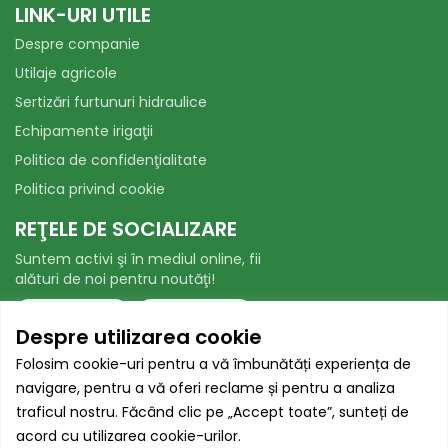
LINK-URI UTILE
Despre companie
Utilaje agricole
Sertizări furtunuri hidraulice
Echipamente irigaţii
Politica de confidenţialitate
Politica privind cookie
REŢELE DE SOCIALIZARE
Suntem activi şi în mediul online, fii
alături de noi pentru noutăţi!
Facebook
WhatsApp
Despre utilizarea cookie
AUTORITATEA NAȚIONALĂ PENTRU
Folosim cookie-uri pentru a vă îmbunătăți experiența de
PROTECȚIA CONSUMATORILOR
navigare, pentru a vă oferi reclame și pentru a analiza
traficul nostru. Făcând clic pe „Accept toate”, sunteți de
acord cu utilizarea cookie-urilor.