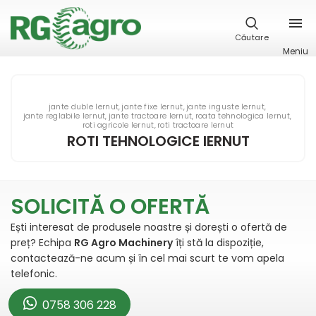
Căutare
Meniu
jante duble Iernut
jante fixe Iernut
jante inguste Iernut
jante reglabile Iernut
jante tractoare Iernut
roata tehnologica Iernut
roti agricole Iernut
roti tractoare Iernut
ROTI TEHNOLOGICE IERNUT
SOLICITĂ O OFERTĂ
Ești interesat de produsele noastre și dorești o ofertă de
preț? Echipa
RG Agro Machinery
îți stă la dispoziție,
contactează-ne acum și în cel mai scurt te vom apela
telefonic.
0758 306 228