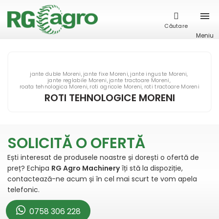
Căutare
Meniu
jante duble Moreni
jante fixe Moreni
jante inguste Moreni
jante reglabile Moreni
jante tractoare Moreni
roata tehnologica Moreni
roti agricole Moreni
roti tractoare Moreni
ROTI TEHNOLOGICE MORENI
SOLICITĂ O OFERTĂ
Ești interesat de produsele noastre și dorești o ofertă de
preț? Echipa
RG Agro Machinery
îți stă la dispoziție,
contactează-ne acum și în cel mai scurt te vom apela
telefonic.
0758 306 228