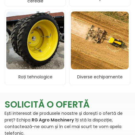
cereale
Roți tehnologice
Diverse echipamente
Dealer utilaje si masini agricole in Babeni. Distribuitor si importator a celor mai cunoscuti producatori din agricultura.
SOLICITĂ O OFERTĂ
Ești interesat de produsele noastre și dorești o ofertă de
preț? Echipa
RG Agro Machinery
îți stă la dispoziție,
contactează-ne acum și în cel mai scurt te vom apela
telefonic.