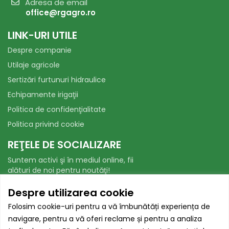
Adresa de email
office@rgagro.ro
LINK-URI UTILE
Despre companie
Utilaje agricole
Sertizări furtunuri hidraulice
Echipamente irigaţii
Politica de confidenţialitate
Politica privind cookie
REŢELE DE SOCIALIZARE
Suntem activi şi în mediul online, fii
alături de noi pentru noutăţi!
Facebook
WhatsApp
Despre utilizarea cookie
Folosim cookie-uri pentru a vă îmbunătăți experiența de
AUTORITATEA NAȚIONALĂ PENTRU
navigare, pentru a vă oferi reclame și pentru a analiza
PROTECȚIA CONSUMATORILOR