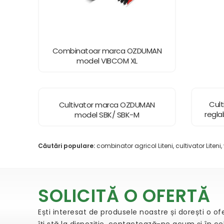
Combinatoar marca OZDUMAN
model VIBCOM XL
Cult
Cultivator marca OZDUMAN
regl
model SBK/ SBK-M
Căutări populare:
combinator agricol Liteni, cultivator Liteni
SOLICITĂ O OFERTĂ
Ești interesat de produsele noastre și dorești o o
îți stă la dispoziție, contactează-ne acum și în c