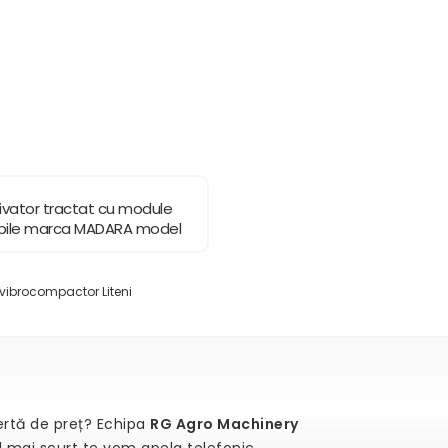
ivator tractat cu module
abile marca MADARA model
TIREX
, vibrocompactor Liteni
fertă de preț? Echipa
RG Agro Machinery
el mai scurt te vom apela telefonic.