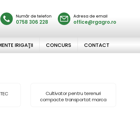
Număr de telefon
Adresa de email
0758 306 228
office@rgagro.ro
ENTE IRIGAŢII
CONCURS
CONTACT
Cultivator pentru terenuri
PTEC
compacte transportat marca
MADARA model FENIX&COLIBRI