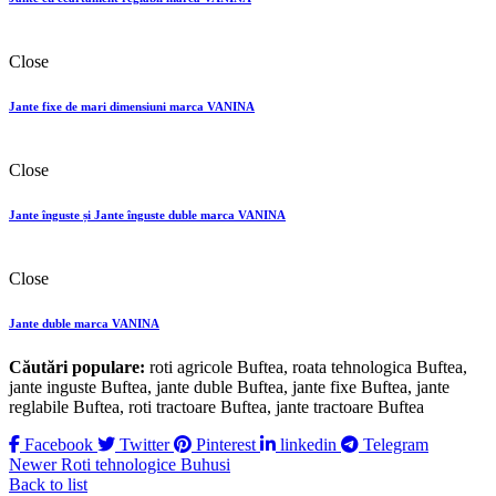
Close
Jante fixe de mari dimensiuni marca VANINA
Close
Jante înguste și Jante înguste duble marca VANINA
Close
Jante duble marca VANINA
Căutări populare:
roti agricole Buftea, roata tehnologica Buftea,
jante inguste Buftea, jante duble Buftea, jante fixe Buftea, jante
reglabile Buftea, roti tractoare Buftea, jante tractoare Buftea
Facebook
Twitter
Pinterest
linkedin
Telegram
Newer
Roti tehnologice Buhusi
Back to list