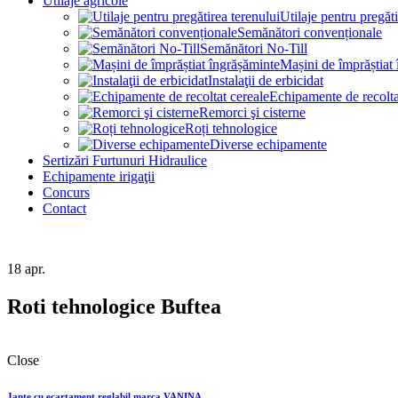
Utilaje agricole
Utilaje pentru pregăti
Semănători convenționale
Semănători No-Till
Mașini de împrăștiat
Instalaţii de erbicidat
Echipamente de recolta
Remorci şi cisterne
Roți tehnologice
Diverse echipamente
Sertizări Furtunuri Hidraulice
Echipamente irigaţii
Concurs
Contact
18
apr.
Roti tehnologice Buftea
Close
Jante cu ecartament reglabil marca VANINA