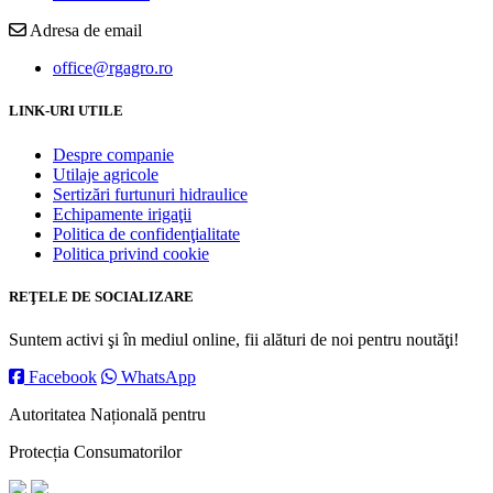
Adresa de email
office@rgagro.ro
LINK-URI UTILE
Despre companie
Utilaje agricole
Sertizări furtunuri hidraulice
Echipamente irigaţii
Politica de confidenţialitate
Politica privind cookie
REŢELE DE SOCIALIZARE
Suntem activi şi în mediul online, fii alături de noi pentru noutăţi!
Facebook
WhatsApp
Autoritatea Națională pentru
Protecția Consumatorilor