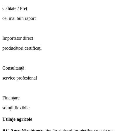
Calitate / Preţ
cel mai bun raport
Importator direct
producători certificaţi
Consultanță
service profesional
Finanțare
soluții flexibile
Utilaje agricole
RG Agro Machinery
vine în ajutorul fermierilor cu cele mai