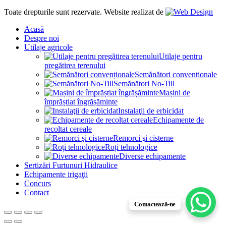
Toate drepturile sunt rezervate. Website realizat de
Acasă
Despre noi
Utilaje agricole
Utilaje pentru
pregătirea terenului
Semănători convenționale
Semănători No-Till
Mașini de
împrăștiat îngrășăminte
Instalaţii de erbicidat
Echipamente de
recoltat cereale
Remorci şi cisterne
Roți tehnologice
Diverse echipamente
Sertizări Furtunuri Hidraulice
Echipamente irigaţii
Concurs
Contact
Contactează-ne