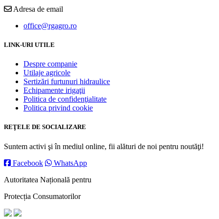
Adresa de email
office@rgagro.ro
LINK-URI UTILE
Despre companie
Utilaje agricole
Sertizări furtunuri hidraulice
Echipamente irigaţii
Politica de confidenţialitate
Politica privind cookie
REŢELE DE SOCIALIZARE
Suntem activi şi în mediul online, fii alături de noi pentru noutăţi!
Facebook
WhatsApp
Autoritatea Națională pentru
Protecția Consumatorilor