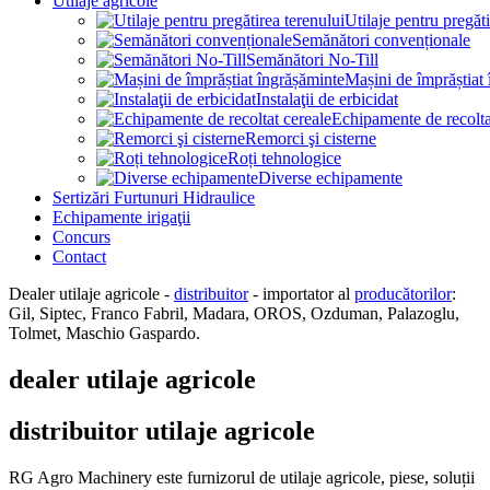
Utilaje agricole
Utilaje pentru pregăti
Semănători convenționale
Semănători No-Till
Mașini de împrăștiat
Instalaţii de erbicidat
Echipamente de recolta
Remorci şi cisterne
Roți tehnologice
Diverse echipamente
Sertizări Furtunuri Hidraulice
Echipamente irigaţii
Concurs
Contact
Dealer utilaje agricole -
distribuitor
- importator al
producătorilor
:
Gil, Siptec, Franco Fabril, Madara, OROS, Ozduman, Palazoglu,
Tolmet, Maschio Gaspardo.
dealer utilaje agricole
distribuitor utilaje agricole
RG Agro Machinery este furnizorul de utilaje agricole, piese, soluții