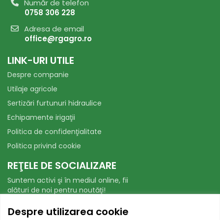
Număr de telefon
0758 306 228
Adresa de email
office@rgagro.ro
LINK-URI UTILE
Despre companie
Utilaje agricole
Sertizări furtunuri hidraulice
Echipamente irigaţii
Politica de confidenţialitate
Politica privind cookie
REŢELE DE SOCIALIZARE
Suntem activi şi în mediul online, fii
alături de noi pentru noutăţi!
Facebook
WhatsApp
Despre utilizarea cookie