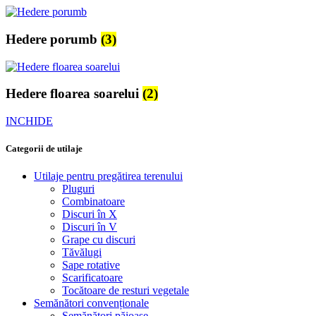
Hedere porumb
(3)
Hedere floarea soarelui
(2)
INCHIDE
Categorii de utilaje
Utilaje pentru pregătirea terenului
Pluguri
Combinatoare
Discuri în X
Discuri în V
Grape cu discuri
Tăvălugi
Sape rotative
Scarificatoare
Tocătoare de resturi vegetale
Semănători convenționale
Semănători păioase