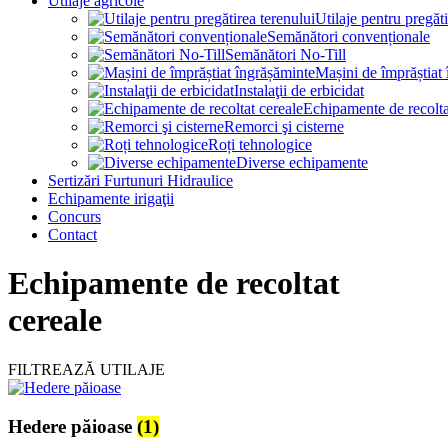
Utilaje agricole
Utilaje pentru pregăti
Semănători convenționale
Semănători No-Till
Mașini de împrăștiat
Instalaţii de erbicidat
Echipamente de recolta
Remorci şi cisterne
Roți tehnologice
Diverse echipamente
Sertizări Furtunuri Hidraulice
Echipamente irigaţii
Concurs
Contact
Echipamente de recoltat
cereale
FILTREAZĂ UTILAJE
Hedere păioase
(1)