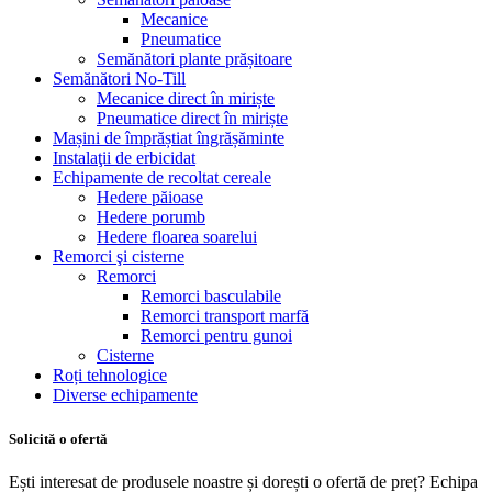
Mecanice
Pneumatice
Semănători plante prășitoare
Semănători No-Till
Mecanice direct în miriște
Pneumatice direct în miriște
Mașini de împrăștiat îngrășăminte
Instalaţii de erbicidat
Echipamente de recoltat cereale
Hedere păioase
Hedere porumb
Hedere floarea soarelui
Remorci şi cisterne
Remorci
Remorci basculabile
Remorci transport marfă
Remorci pentru gunoi
Cisterne
Roți tehnologice
Diverse echipamente
Solicită o ofertă
Ești interesat de produsele noastre și dorești o ofertă de preț? Echipa