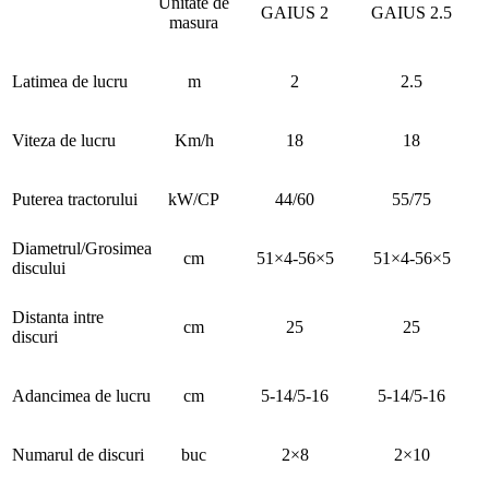
Unitate de
GAIUS 2
GAIUS 2.5
masura
Latimea de lucru
m
2
2.5
Viteza de lucru
Km/h
18
18
Puterea tractorului
kW/CP
44/60
55/75
Diametrul/Grosimea
cm
51×4-56×5
51×4-56×5
discului
Distanta intre
cm
25
25
discuri
Adancimea de lucru
cm
5-14/5-16
5-14/5-16
Numarul de discuri
buc
2×8
2×10