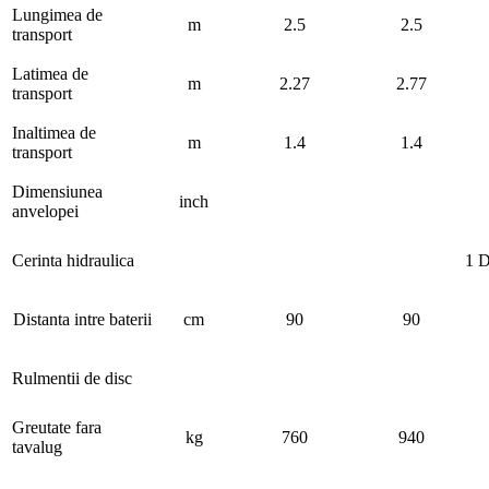
Lungimea de
m
2.5
2.5
transport
Latimea de
m
2.27
2.77
transport
Inaltimea de
m
1.4
1.4
transport
Dimensiunea
inch
anvelopei
Cerinta hidraulica
1 D
Distanta intre baterii
cm
90
90
Rulmentii de disc
Greutate fara
kg
760
940
tavalug