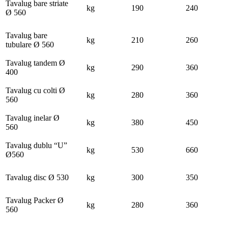
Tavalug bare striate
kg
190
240
Ø 560
Tavalug bare
kg
210
260
tubulare Ø 560
Tavalug tandem Ø
kg
290
360
400
Tavalug cu colti Ø
kg
280
360
560
Tavalug inelar Ø
kg
380
450
560
Tavalug dublu “U”
kg
530
660
Ø560
Tavalug disc Ø 530
kg
300
350
Tavalug Packer Ø
kg
280
360
560