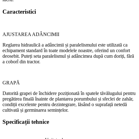
Caracteristici
AJUSTAREA ADÂNCIMII
Reglarea hidraulică a adâncimii și paralelismului este utilizată ca
echipament standard în toate modelele noastre, oferind un confort
deosebit. Puteți seta paralelismul și adâncimea după cum doriți, fără
a coborî din tractor.
GRAPĂ
Datorită grapei de închidere poziționată în spatele tăvălugului pentru
pregătirea finală înainte de plantarea porumbului și sfeclei de zahăr,
condiții excelente pentru dezintegrare, lăsând o suprafață netedă
cultivată și germinarea semințelor.
Specificații tehnice