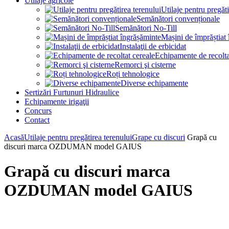
Utilaje agricole
Utilaje pentru pregăti
Semănători convenționale
Semănători No-Till
Mașini de împrăștiat
Instalaţii de erbicidat
Echipamente de recolta
Remorci şi cisterne
Roți tehnologice
Diverse echipamente
Sertizări Furtunuri Hidraulice
Echipamente irigaţii
Concurs
Contact
Acasă
Utilaje pentru pregătirea terenului
Grape cu discuri
Grapă cu
discuri marca OZDUMAN model GAIUS
Grapă cu discuri marca
OZDUMAN model GAIUS