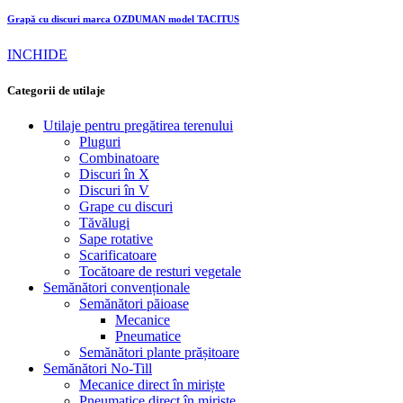
Grapă cu discuri marca OZDUMAN model TACITUS
INCHIDE
Categorii de utilaje
Utilaje pentru pregătirea terenului
Pluguri
Combinatoare
Discuri în X
Discuri în V
Grape cu discuri
Tăvălugi
Sape rotative
Scarificatoare
Tocătoare de resturi vegetale
Semănători convenționale
Semănători păioase
Mecanice
Pneumatice
Semănători plante prășitoare
Semănători No-Till
Mecanice direct în miriște
Pneumatice direct în miriște