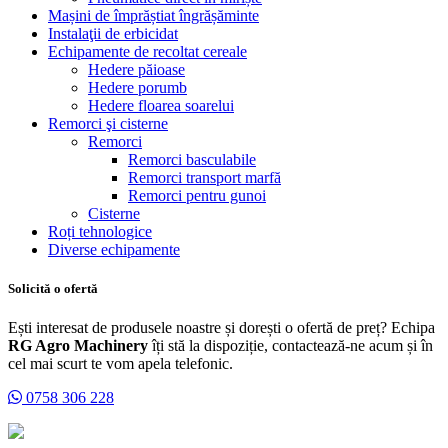
Mașini de împrăștiat îngrășăminte
Instalaţii de erbicidat
Echipamente de recoltat cereale
Hedere păioase
Hedere porumb
Hedere floarea soarelui
Remorci şi cisterne
Remorci
Remorci basculabile
Remorci transport marfă
Remorci pentru gunoi
Cisterne
Roți tehnologice
Diverse echipamente
Solicită o ofertă
Ești interesat de produsele noastre și dorești o ofertă de preț? Echipa
RG Agro Machinery
îți stă la dispoziție, contactează-ne acum și în
cel mai scurt te vom apela telefonic.
0758 306 228