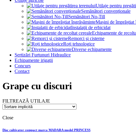
Utilaje agricole
Utilaje pentru pregăti
Semănători convenționale
Semănători No-Till
Mașini de împrăștiat
Instalaţii de erbicidat
Echipamente de recolta
Remorci şi cisterne
Roți tehnologice
Diverse echipamente
Sertizări Furtunuri Hidraulice
Echipamente irigaţii
Concurs
Contact
Grape cu discuri
FILTREAZĂ UTILAJE
Close
Disc cultivator compact marca MADARA model PRINCESS