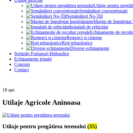
Utilaje agricole
Utilaje pentru pregăti
Semănători convenționale
Semănători No-Till
Mașini de împrăștiat
Instalaţii de erbicidat
Echipamente de recolta
Remorci şi cisterne
Roți tehnologice
Diverse echipamente
Sertizări Furtunuri Hidraulice
Echipamente irigaţii
Concurs
Contact
18
apr.
Utilaje Agricole Aninoasa
Utilaje pentru pregătirea terenului
(35)