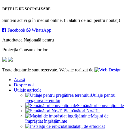
REŢELE DE SOCIALIZARE
Suntem activi şi în mediul online, fii alături de noi pentru noutăţi!
Facebook
WhatsApp
Autoritatea Națională pentru
Protecția Consumatorilor
Toate drepturile sunt rezervate. Website realizat de
Acasă
Despre noi
Utilaje agricole
Utilaje pentru
pregătirea terenului
Semănători convenționale
Semănători No-Till
Mașini de
împrăștiat îngrășăminte
Instalaţii de erbicidat