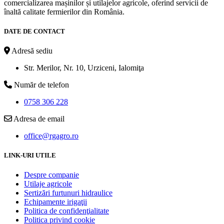
comercializarea mașinilor și utilajelor agricole, oferind servicii de
înaltă calitate fermierilor din România.
DATE DE CONTACT
Adresă sediu
Str. Merilor, Nr. 10, Urziceni, Ialomiţa
Număr de telefon
0758 306 228
Adresa de email
office@rgagro.ro
LINK-URI UTILE
Despre companie
Utilaje agricole
Sertizări furtunuri hidraulice
Echipamente irigaţii
Politica de confidenţialitate
Politica privind cookie