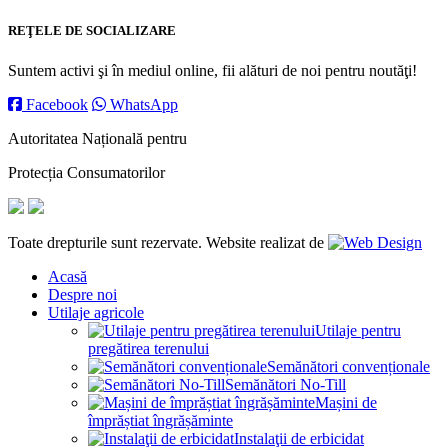
REŢELE DE SOCIALIZARE
Suntem activi şi în mediul online, fii alături de noi pentru noutăţi!
Facebook
WhatsApp
Autoritatea Națională pentru
Protecția Consumatorilor
Toate drepturile sunt rezervate. Website realizat de
Acasă
Despre noi
Utilaje agricole
Utilaje pentru
pregătirea terenului
Semănători convenționale
Semănători No-Till
Mașini de
împrăștiat îngrășăminte
Instalaţii de erbicidat