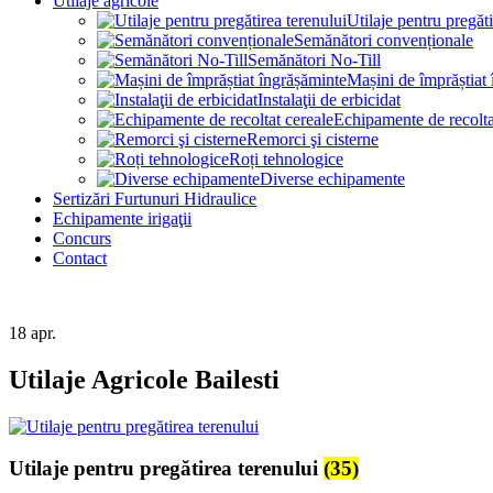
Utilaje agricole
Utilaje pentru pregăti
Semănători convenționale
Semănători No-Till
Mașini de împrăștiat
Instalaţii de erbicidat
Echipamente de recolta
Remorci şi cisterne
Roți tehnologice
Diverse echipamente
Sertizări Furtunuri Hidraulice
Echipamente irigaţii
Concurs
Contact
18
apr.
Utilaje Agricole Bailesti
Utilaje pentru pregătirea terenului
(35)