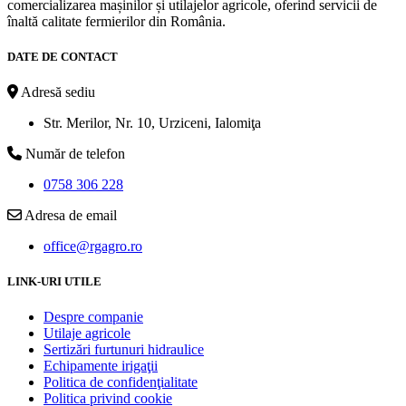
comercializarea mașinilor și utilajelor agricole, oferind servicii de
înaltă calitate fermierilor din România.
DATE DE CONTACT
Adresă sediu
Str. Merilor, Nr. 10, Urziceni, Ialomiţa
Număr de telefon
0758 306 228
Adresa de email
office@rgagro.ro
LINK-URI UTILE
Despre companie
Utilaje agricole
Sertizări furtunuri hidraulice
Echipamente irigaţii
Politica de confidenţialitate
Politica privind cookie