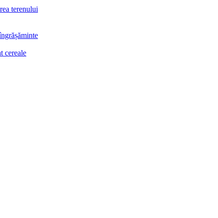
rea terenului
 îngrășăminte
t cereale