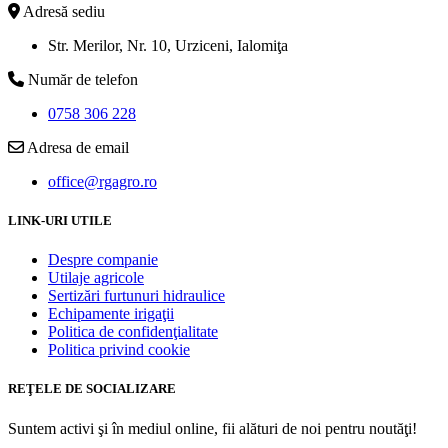
Adresă sediu
Str. Merilor, Nr. 10, Urziceni, Ialomiţa
Număr de telefon
0758 306 228
Adresa de email
office@rgagro.ro
LINK-URI UTILE
Despre companie
Utilaje agricole
Sertizări furtunuri hidraulice
Echipamente irigaţii
Politica de confidenţialitate
Politica privind cookie
REŢELE DE SOCIALIZARE
Suntem activi şi în mediul online, fii alături de noi pentru noutăţi!