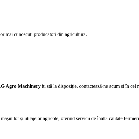
elor mai cunoscuti producatori din agricultura.
G Agro Machinery
îți stă la dispoziție, contactează-ne acum și în cel 
așinilor și utilajelor agricole, oferind servicii de înaltă calitate fermie