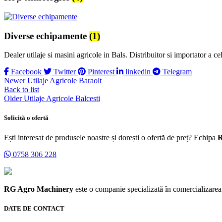
Diverse echipamente
(1)
Dealer utilaje si masini agricole in Bals. Distribuitor si importator a c
Facebook
Twitter
Pinterest
linkedin
Telegram
Newer
Utilaje Agricole Baraolt
Back to list
Older
Utilaje Agricole Balcesti
Solicită o ofertă
Ești interesat de produsele noastre și dorești o ofertă de preț? Echipa
R
0758 306 228
RG Agro Machinery
este o companie specializată în comercializarea m
DATE DE CONTACT