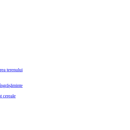
rea terenului
 îngrășăminte
t cereale