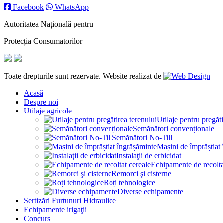
Facebook
WhatsApp
Autoritatea Națională pentru
Protecția Consumatorilor
Toate drepturile sunt rezervate. Website realizat de
Acasă
Despre noi
Utilaje agricole
Utilaje pentru pregăti
Semănători convenționale
Semănători No-Till
Mașini de împrăștiat
Instalaţii de erbicidat
Echipamente de recolta
Remorci şi cisterne
Roți tehnologice
Diverse echipamente
Sertizări Furtunuri Hidraulice
Echipamente irigaţii
Concurs