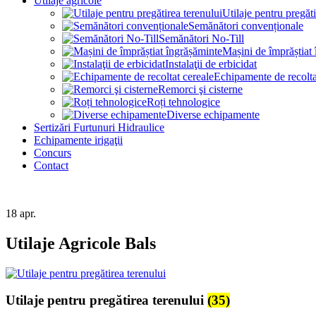
Utilaje agricole
Utilaje pentru pregăti
Semănători convenționale
Semănători No-Till
Mașini de împrăștiat
Instalaţii de erbicidat
Echipamente de recolta
Remorci şi cisterne
Roți tehnologice
Diverse echipamente
Sertizări Furtunuri Hidraulice
Echipamente irigaţii
Concurs
Contact
18
apr.
Utilaje Agricole Bals
Utilaje pentru pregătirea terenului
(35)