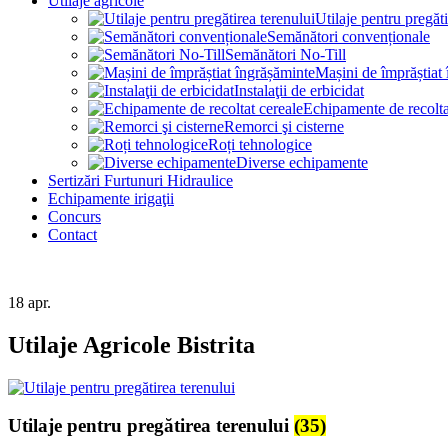
Utilaje agricole
Utilaje pentru pregăti
Semănători convenționale
Semănători No-Till
Mașini de împrăștiat
Instalaţii de erbicidat
Echipamente de recolta
Remorci şi cisterne
Roți tehnologice
Diverse echipamente
Sertizări Furtunuri Hidraulice
Echipamente irigaţii
Concurs
Contact
18
apr.
Utilaje Agricole Bistrita
Utilaje pentru pregătirea terenului
(35)