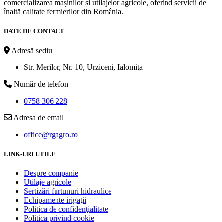
comercializarea mașinilor și utilajelor agricole, oferind servicii de
înaltă calitate fermierilor din România.
DATE DE CONTACT
Adresă sediu
Str. Merilor, Nr. 10, Urziceni, Ialomiţa
Număr de telefon
0758 306 228
Adresa de email
office@rgagro.ro
LINK-URI UTILE
Despre companie
Utilaje agricole
Sertizări furtunuri hidraulice
Echipamente irigaţii
Politica de confidenţialitate
Politica privind cookie