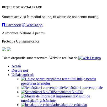
REŢELE DE SOCIALIZARE
Suntem activi şi în mediul online, fii alături de noi pentru noutăţi!
Facebook
WhatsApp
Autoritatea Națională pentru
Protecția Consumatorilor
Toate drepturile sunt rezervate. Website realizat de
Acasă
Despre noi
Utilaje agricole
Utilaje pentru
pregătirea terenului
Semănători convenționale
Semănători No-Till
Mașini de
împrăștiat îngrășăminte
Instalaţii de erbicidat