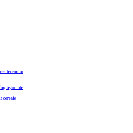
rea terenului
 îngrășăminte
t cereale