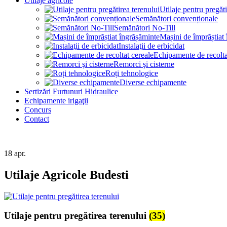
Utilaje agricole
Utilaje pentru pregăti
Semănători convenționale
Semănători No-Till
Mașini de împrăștiat
Instalaţii de erbicidat
Echipamente de recolta
Remorci şi cisterne
Roți tehnologice
Diverse echipamente
Sertizări Furtunuri Hidraulice
Echipamente irigaţii
Concurs
Contact
18
apr.
Utilaje Agricole Budesti
Utilaje pentru pregătirea terenului
(35)