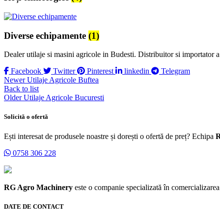
Diverse echipamente
(1)
Dealer utilaje si masini agricole in Budesti. Distribuitor si importator 
Facebook
Twitter
Pinterest
linkedin
Telegram
Newer
Utilaje Agricole Buftea
Back to list
Older
Utilaje Agricole Bucuresti
Solicită o ofertă
Ești interesat de produsele noastre și dorești o ofertă de preț? Echipa
R
0758 306 228
RG Agro Machinery
este o companie specializată în comercializarea m
DATE DE CONTACT