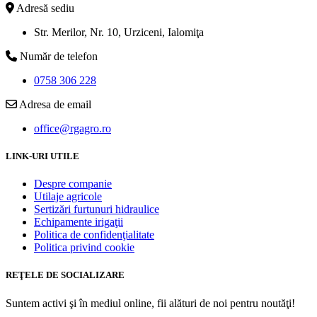
Adresă sediu
Str. Merilor, Nr. 10, Urziceni, Ialomiţa
Număr de telefon
0758 306 228
Adresa de email
office@rgagro.ro
LINK-URI UTILE
Despre companie
Utilaje agricole
Sertizări furtunuri hidraulice
Echipamente irigaţii
Politica de confidenţialitate
Politica privind cookie
REŢELE DE SOCIALIZARE
Suntem activi şi în mediul online, fii alături de noi pentru noutăţi!