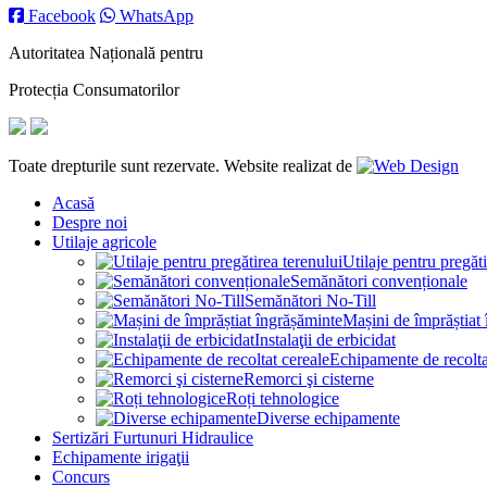
Facebook
WhatsApp
Autoritatea Națională pentru
Protecția Consumatorilor
Toate drepturile sunt rezervate. Website realizat de
Acasă
Despre noi
Utilaje agricole
Utilaje pentru pregăti
Semănători convenționale
Semănători No-Till
Mașini de împrăștiat
Instalaţii de erbicidat
Echipamente de recolta
Remorci şi cisterne
Roți tehnologice
Diverse echipamente
Sertizări Furtunuri Hidraulice
Echipamente irigaţii
Concurs