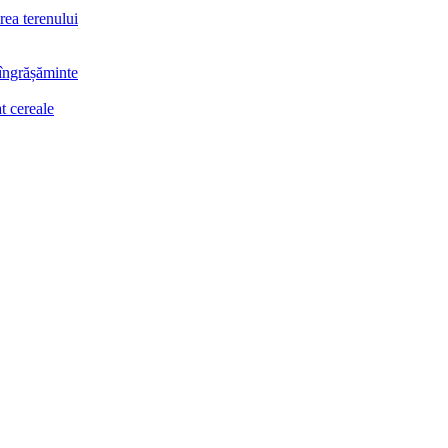
rea terenului
 îngrășăminte
t cereale