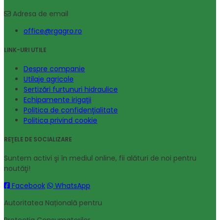
Adresa de email
office@rgagro.ro
LINK-URI UTILE
Despre companie
Utilaje agricole
Sertizări furtunuri hidraulice
Echipamente irigaţii
Politica de confidenţialitate
Politica privind cookie
REŢELE DE SOCIALIZARE
Suntem activi şi în mediul online, fii alături de noi pentru
noutăţi!
Facebook
WhatsApp
Autoritatea Națională pentru
Protecția Consumatorilor