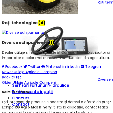
Roți teh
Roți tehnologice
(4)
Diverse echipamente
(1)
Dealer utilaje si masini agricole in Campia Turzii. Distribuitor si
importator a celor mai cunoscuti producatori din agricultura.
Facebook
Twitter
Pinterest
linkedin
Telegram
Newer
Utilaje Agricole Campina
Back to list
Diverse
Older
Utilaje Agricole Campeni
Sertizări Furtunuri Hidraulice
Echipamente irigaţii
Solicită o ofertă
Concurs
Ești interesat de produsele noastre și dorești o ofertă de preț?
Contact
Echipa
RG Agro Machinery
îți stă la dispoziție, contactează-
ne acum și în cel mai scurt te vom apela telefonic.