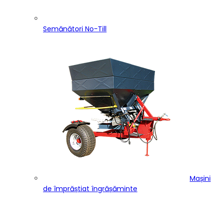
Semănători No-Till
Mașini
de împrăștiat îngrășăminte