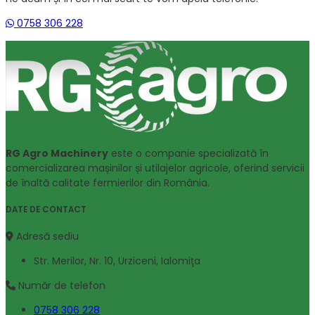
0758 306 228
RG Agro Machinery
este o companie specializată în
comercializarea mașinilor și utilajelor agricole, oferind servicii
de înaltă calitate fermierilor din România.
DATE DE CONTACT
Adresă sediu
Str. Merilor, Nr. 10, Urziceni, Ialomiţa
Număr de telefon
0758 306 228