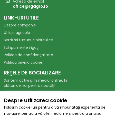
Adresa de email
office@rgagro.ro
LINK-URI UTILE
Despre companie
Utilaje agricole
Sertizări furtunuri hidraulice
Echipamente irigaţii
Politica de confidenţialitate
Politica privind cookie
REŢELE DE SOCIALIZARE
Suntem activi şi în mediul online, fii
alături de noi pentru noutăţi!
Facebook
WhatsApp
Despre utilizarea cookie
AUTORITATEA NAȚIONALĂ PENTRU
Folosim cookie-uri pentru a vă îmbunătăți experiența de
PROTECȚIA CONSUMATORILOR
navigare, pentru a vă oferi reclame și pentru a analiza