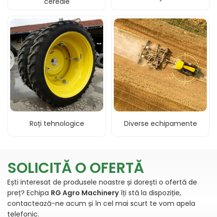
cereale
Roți tehnologice
Diverse echipamente
Dealer utilaje si masini agricole in Codlea. Distribuitor si importator a celor mai cunoscuti producatori din agricultura.
SOLICITĂ O OFERTĂ
Ești interesat de produsele noastre și dorești o ofertă de
preț? Echipa
RG Agro Machinery
îți stă la dispoziție,
contactează-ne acum și în cel mai scurt te vom apela
telefonic.