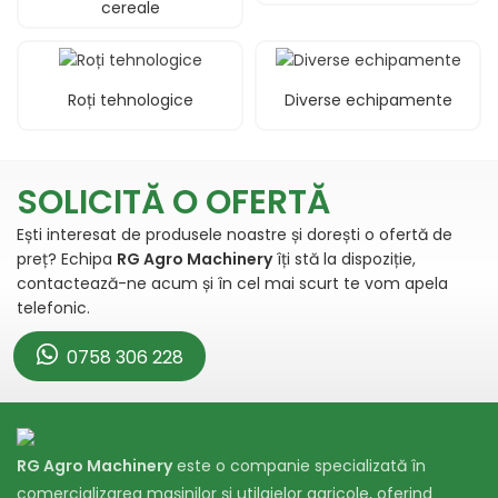
cereale
Roți tehnologice
Diverse echipamente
Dealer utilaje si masini agricole in Gataia. Distribuitor si importator a celor mai cunoscuti producatori din agricultura.
SOLICITĂ O OFERTĂ
Ești interesat de produsele noastre și dorești o ofertă de
preț? Echipa
RG Agro Machinery
îți stă la dispoziție,
contactează-ne acum și în cel mai scurt te vom apela
telefonic.
0758 306 228
RG Agro Machinery
este o companie specializată în
comercializarea mașinilor și utilajelor agricole, oferind