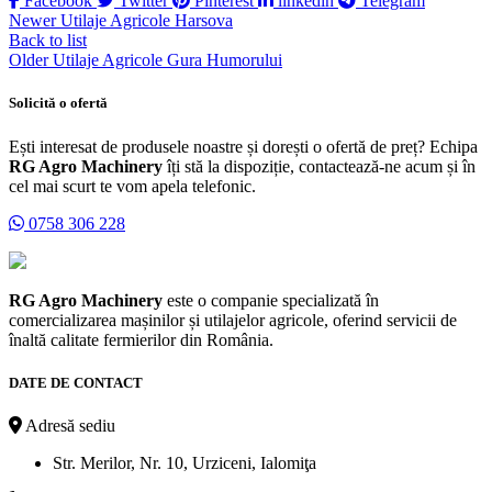
Facebook
Twitter
Pinterest
linkedin
Telegram
Newer
Utilaje Agricole Harsova
Back to list
Older
Utilaje Agricole Gura Humorului
Solicită o ofertă
Ești interesat de produsele noastre și dorești o ofertă de preț? Echipa
RG Agro Machinery
îți stă la dispoziție, contactează-ne acum și în
cel mai scurt te vom apela telefonic.
0758 306 228
RG Agro Machinery
este o companie specializată în
comercializarea mașinilor și utilajelor agricole, oferind servicii de
înaltă calitate fermierilor din România.
DATE DE CONTACT
Adresă sediu
Str. Merilor, Nr. 10, Urziceni, Ialomiţa