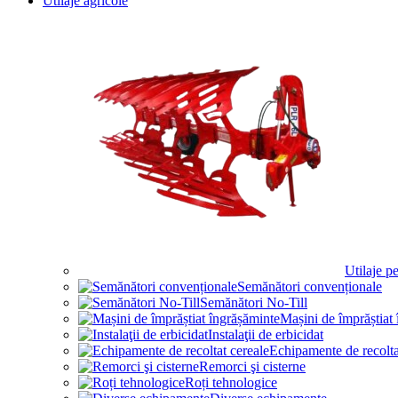
Utilaje agricole
Utilaje p
Semănători convenționale
Semănători No-Till
Mașini de împrăștiat
Instalaţii de erbicidat
Echipamente de recolta
Remorci şi cisterne
Roți tehnologice