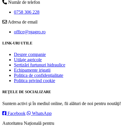
Număr de telefon
0758 306 228
Adresa de email
office@rgagro.ro
LINK-URI UTILE
Despre companie
Utilaje agricole
Sertizări furtunuri hidraulice
Echipamente irigaţii
Politica de confidenţialitate
Politica privind cookie
REŢELE DE SOCIALIZARE
Suntem activi şi în mediul online, fii alături de noi pentru noutăţi!
Facebook
WhatsApp
Autoritatea Națională pentru