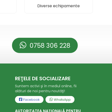
Diverse echipamente
0758 306 228
REŢELE DE SOCIALIZARE
Suntem activi şi în mediul online, fii
alături de noi pentru noutăţi!
Facebook
WhatsApp
AUTORITATEA NAȚIONALĂ PENTRU