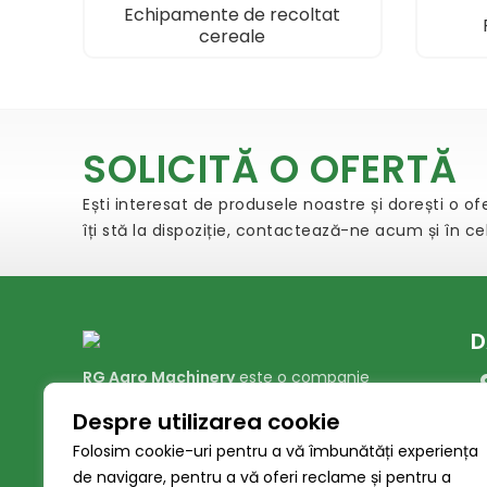
Echipamente de recoltat
cereale
Dealer utilaje si masini agricole in Ineu. Distribuitor si importator a celor mai cunoscuti producatori din agricultura.
SOLICITĂ O OFERTĂ
Ești interesat de produsele noastre și dorești o o
îți stă la dispoziție, contactează-ne acum și în c
D
RG Agro Machinery
este o companie
specializată în comercializarea mașinilor și
Despre utilizarea cookie
utilajelor agricole, oferind servicii de înaltă
Folosim cookie-uri pentru a vă îmbunătăți experiența
calitate fermierilor din România.
de navigare, pentru a vă oferi reclame și pentru a