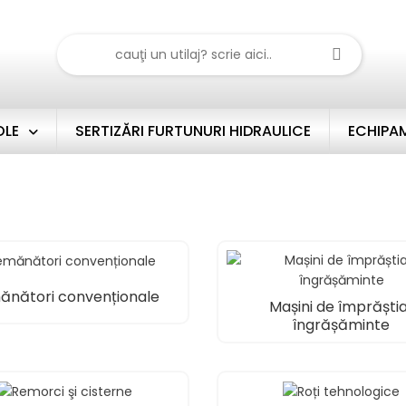
OLE
SERTIZĂRI FURTUNURI HIDRAULICE
ECHIPAM
ănători convenționale
Mașini de împrăști
îngrășăminte