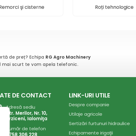
Remorci şi cisterne
Roți tehnologice
fertă de preț? Echipa
RG Agro Machinery
el mai scurt te vom apela telefonic.
ATE DE CONTACT
LINK-URI UTILE
Despre companie
Adresă sediu
Str. Merilor, Nr. 10,
Utilaje agricole
Urziceni, Ialomiţa
Sertizări furtunuri hidraulice
Număr de telefon
Echipamente irigaţii
0758 306 228