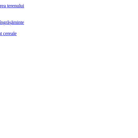
rea terenului
 îngrășăminte
t cereale