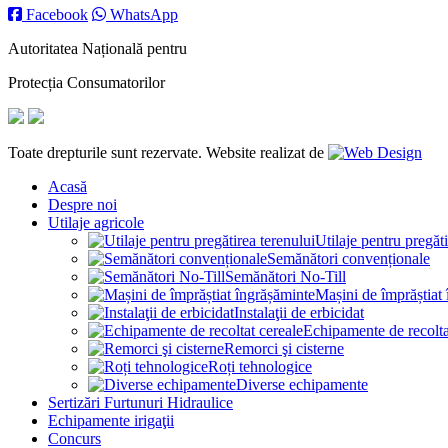
Facebook
WhatsApp
Autoritatea Națională pentru
Protecția Consumatorilor
Toate drepturile sunt rezervate. Website realizat de
Acasă
Despre noi
Utilaje agricole
Utilaje pentru pregăti
Semănători convenționale
Semănători No-Till
Mașini de împrăștiat
Instalaţii de erbicidat
Echipamente de recolta
Remorci şi cisterne
Roți tehnologice
Diverse echipamente
Sertizări Furtunuri Hidraulice
Echipamente irigaţii
Concurs