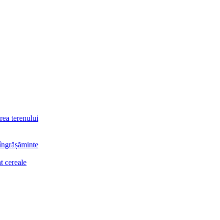
rea terenului
 îngrășăminte
t cereale