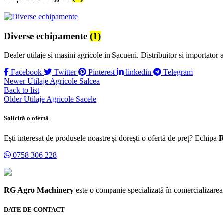
Diverse echipamente
(1)
Dealer utilaje si masini agricole in Sacueni. Distribuitor si importator
Facebook
Twitter
Pinterest
linkedin
Telegram
Newer
Utilaje Agricole Salcea
Back to list
Older
Utilaje Agricole Sacele
Solicită o ofertă
Ești interesat de produsele noastre și dorești o ofertă de preț? Echipa
R
0758 306 228
RG Agro Machinery
este o companie specializată în comercializarea m
DATE DE CONTACT