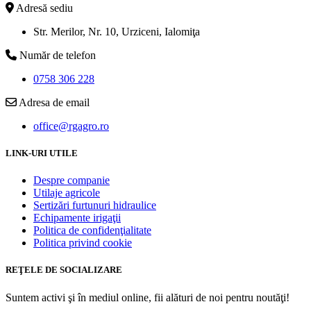
Adresă sediu
Str. Merilor, Nr. 10, Urziceni, Ialomiţa
Număr de telefon
0758 306 228
Adresa de email
office@rgagro.ro
LINK-URI UTILE
Despre companie
Utilaje agricole
Sertizări furtunuri hidraulice
Echipamente irigaţii
Politica de confidenţialitate
Politica privind cookie
REŢELE DE SOCIALIZARE
Suntem activi şi în mediul online, fii alături de noi pentru noutăţi!