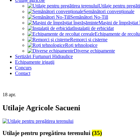
Utilaje agricole
Utilaje pentru pregăti
Semănători convenționale
Semănători No-Till
Mașini de împrăștiat
Instalaţii de erbicidat
Echipamente de recolta
Remorci şi cisterne
Roți tehnologice
Diverse echipamente
Sertizări Furtunuri Hidraulice
Echipamente irigaţii
Concurs
Contact
18
apr.
Utilaje Agricole Sacueni
Utilaje pentru pregătirea terenului
(35)