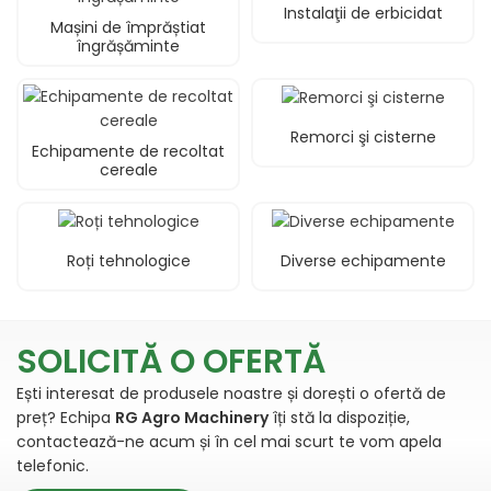
Instalaţii de erbicidat
Mașini de împrăștiat
îngrășăminte
Remorci şi cisterne
Echipamente de recoltat
cereale
Roți tehnologice
Diverse echipamente
Dealer utilaje si masini agricole in Satu Mare. Distribuitor si importator a celor mai cunoscuti producatori din agricultura.
SOLICITĂ O OFERTĂ
Ești interesat de produsele noastre și dorești o ofertă de
preț? Echipa
RG Agro Machinery
îți stă la dispoziție,
contactează-ne acum și în cel mai scurt te vom apela
telefonic.