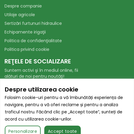
Despre companie
Utilaje agricole
Sertizări furtunuri hidraulice
Echipamente irigaţii
Politica de confidenţialitate
Politica privind cookie
REŢELE DE SOCIALIZARE
Suntem activi şi în mediul online, fii
alături de noi pentru noutăţi!
Facebook
WhatsApp
Despre utilizarea cookie
Folosim cookie-uri pentru a vă îmbunătăți experiența de
AUTORITATEA NAȚIONALĂ PENTRU
navigare, pentru a vă oferi reclame și pentru a analiza
PROTECȚIA CONSUMATORILOR
traficul nostru. Făcând clic pe „Accept toate”, sunteți de
acord cu utilizarea cookie-urilor.
Toate drepturile sunt rezervate.
Contactează-ne
Personalizare
Accept toate