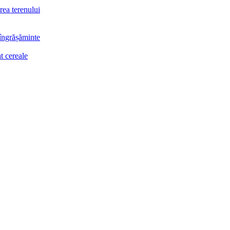
rea terenului
 îngrășăminte
t cereale