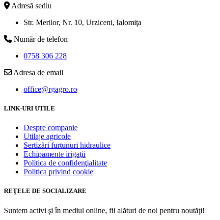
Adresă sediu
Str. Merilor, Nr. 10, Urziceni, Ialomiţa
Număr de telefon
0758 306 228
Adresa de email
office@rgagro.ro
LINK-URI UTILE
Despre companie
Utilaje agricole
Sertizări furtunuri hidraulice
Echipamente irigaţii
Politica de confidenţialitate
Politica privind cookie
REŢELE DE SOCIALIZARE
Suntem activi şi în mediul online, fii alături de noi pentru noutăţi!