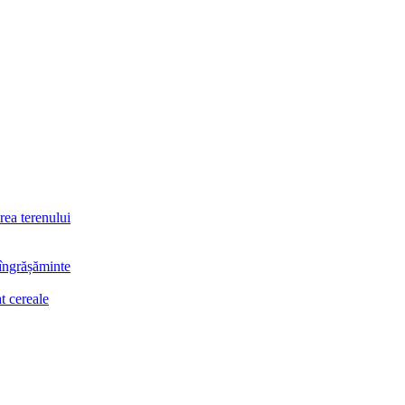
rea terenului
 îngrășăminte
t cereale