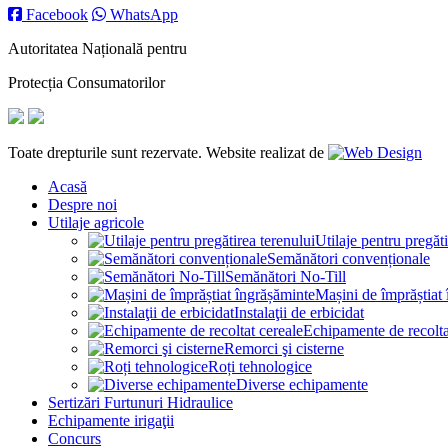
Facebook
WhatsApp
Autoritatea Națională pentru
Protecția Consumatorilor
Toate drepturile sunt rezervate. Website realizat de
Acasă
Despre noi
Utilaje agricole
Utilaje pentru pregăti
Semănători convenționale
Semănători No-Till
Mașini de împrăștiat
Instalaţii de erbicidat
Echipamente de recolta
Remorci şi cisterne
Roți tehnologice
Diverse echipamente
Sertizări Furtunuri Hidraulice
Echipamente irigaţii
Concurs