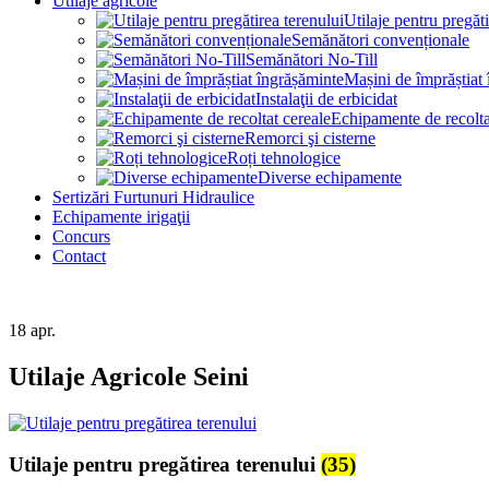
Utilaje agricole
Utilaje pentru pregăti
Semănători convenționale
Semănători No-Till
Mașini de împrăștiat
Instalaţii de erbicidat
Echipamente de recolta
Remorci şi cisterne
Roți tehnologice
Diverse echipamente
Sertizări Furtunuri Hidraulice
Echipamente irigaţii
Concurs
Contact
18
apr.
Utilaje Agricole Seini
Utilaje pentru pregătirea terenului
(35)