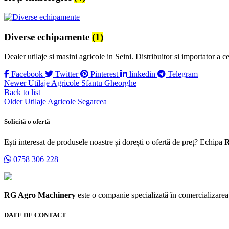
Diverse echipamente
(1)
Dealer utilaje si masini agricole in Seini. Distribuitor si importator a 
Facebook
Twitter
Pinterest
linkedin
Telegram
Newer
Utilaje Agricole Sfantu Gheorghe
Back to list
Older
Utilaje Agricole Segarcea
Solicită o ofertă
Ești interesat de produsele noastre și dorești o ofertă de preț? Echipa
R
0758 306 228
RG Agro Machinery
este o companie specializată în comercializarea m
DATE DE CONTACT