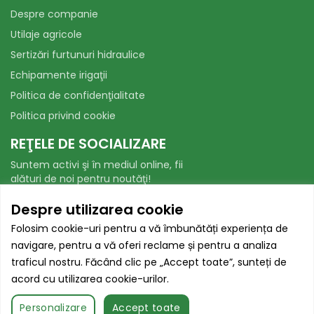
Despre companie
Utilaje agricole
Sertizări furtunuri hidraulice
Echipamente irigaţii
Politica de confidenţialitate
Politica privind cookie
REŢELE DE SOCIALIZARE
Suntem activi şi în mediul online, fii
alături de noi pentru noutăţi!
Facebook
WhatsApp
Despre utilizarea cookie
Folosim cookie-uri pentru a vă îmbunătăți experiența de
AUTORITATEA NAȚIONALĂ PENTRU
navigare, pentru a vă oferi reclame și pentru a analiza
PROTECȚIA CONSUMATORILOR
traficul nostru. Făcând clic pe „Accept toate”, sunteți de
acord cu utilizarea cookie-urilor.
Toate drepturile sunt rezervate.
Contactează-ne
Personalizare
Accept toate