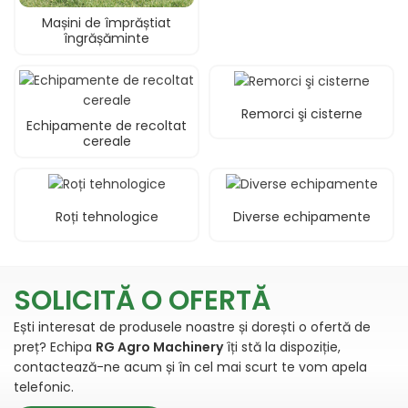
Mașini de împrăștiat
îngrășăminte
Remorci şi cisterne
Echipamente de recoltat
cereale
Roți tehnologice
Diverse echipamente
Dealer utilaje si masini agricole in Sibiu. Distribuitor si importator a celor mai cunoscuti producatori din agricultura.
SOLICITĂ O OFERTĂ
Ești interesat de produsele noastre și dorești o ofertă de
preț? Echipa
RG Agro Machinery
îți stă la dispoziție,
contactează-ne acum și în cel mai scurt te vom apela
telefonic.