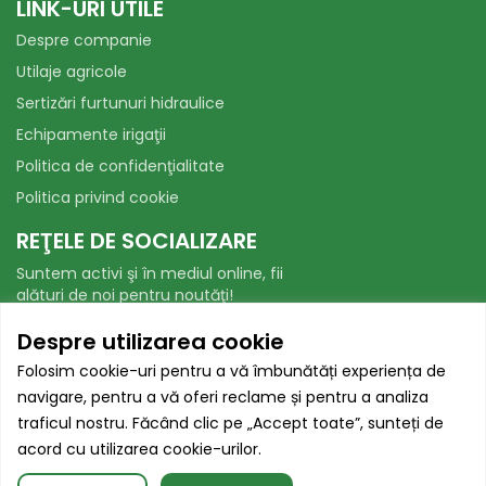
LINK-URI UTILE
Despre companie
Utilaje agricole
Sertizări furtunuri hidraulice
Echipamente irigaţii
Politica de confidenţialitate
Politica privind cookie
REŢELE DE SOCIALIZARE
Suntem activi şi în mediul online, fii
alături de noi pentru noutăţi!
Facebook
WhatsApp
Despre utilizarea cookie
Folosim cookie-uri pentru a vă îmbunătăți experiența de
AUTORITATEA NAȚIONALĂ PENTRU
navigare, pentru a vă oferi reclame și pentru a analiza
PROTECȚIA CONSUMATORILOR
traficul nostru. Făcând clic pe „Accept toate”, sunteți de
acord cu utilizarea cookie-urilor.