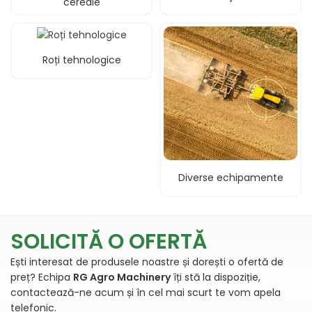
cereale
Roți tehnologice
Diverse echipamente
Dealer utilaje si masini agricole in Tulcea. Distribuitor si importator a celor mai cunoscuti producatori din agricultura.
SOLICITĂ O OFERTĂ
Ești interesat de produsele noastre și dorești o ofertă de
preț? Echipa
RG Agro Machinery
îți stă la dispoziție,
contactează-ne acum și în cel mai scurt te vom apela
telefonic.