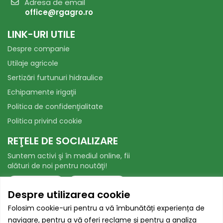
Adresa de email
office@rgagro.ro
LINK-URI UTILE
Despre companie
Utilaje agricole
Sertizări furtunuri hidraulice
Echipamente irigaţii
Politica de confidenţialitate
Politica privind cookie
REŢELE DE SOCIALIZARE
Suntem activi şi în mediul online, fii
alături de noi pentru noutăţi!
Facebook
WhatsApp
Despre utilizarea cookie
AUTORITATEA NAȚIONALĂ PENTRU
Folosim cookie-uri pentru a vă îmbunătăți experiența de
PROTECȚIA CONSUMATORILOR
navigare, pentru a vă oferi reclame și pentru a analiza