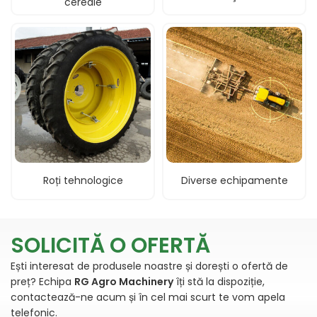
cereale
Roți tehnologice
Diverse echipamente
Dealer utilaje si masini agricole in Viseu de Sus. Distribuitor si importator a celor mai cunoscuti producatori din agricultura.
SOLICITĂ O OFERTĂ
Ești interesat de produsele noastre și dorești o ofertă de
preț? Echipa
RG Agro Machinery
îți stă la dispoziție,
contactează-ne acum și în cel mai scurt te vom apela
telefonic.