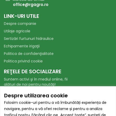
office@rgagro.ro
LINK-URI UTILE
Despre companie
Utilaje agricole
Sertizări furtunuri hidraulice
Echipamente irigaţii
Politica de confidenţialitate
Politica privind cookie
REŢELE DE SOCIALIZARE
Suntem activi şi în mediul online, fii
alături de noi pentru noutăţi!
Facebook
WhatsApp
Despre utilizarea cookie
Folosim cookie-uri pentru a vă îmbunătăți experiența de
AUTORITATEA NAȚIONALĂ PENTRU
navigare, pentru a vă oferi reclame și pentru a analiza
PROTECȚIA CONSUMATORILOR
traficul nostru. Făcând clic pe „Accept toate”, sunteți de