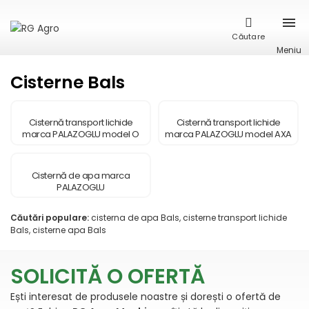
Căutare
Meniu
Cisterne Bals
Cisternă transport lichide
Cisternă transport lichide
marca PALAZOGLU model O
marca PALAZOGLU model AXA
SINGURA AXA
TANDEM
Cisternă de apa marca
PALAZOGLU
Căutări populare:
cisterna de apa Bals, cisterne transport lichide
Bals, cisterne apa Bals
SOLICITĂ O OFERTĂ
Ești interesat de produsele noastre și dorești o ofertă de