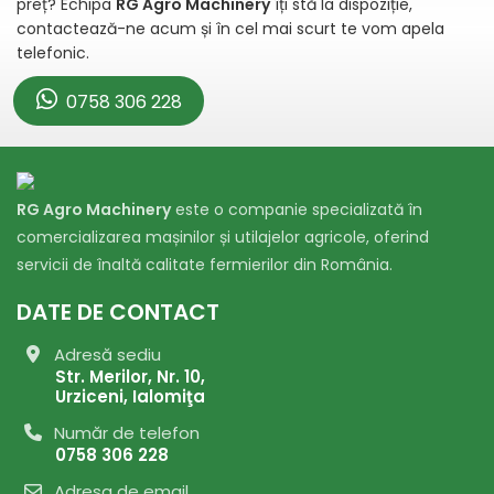
preț? Echipa
RG Agro Machinery
îți stă la dispoziție,
contactează-ne acum și în cel mai scurt te vom apela
telefonic.
0758 306 228
RG Agro Machinery
este o companie specializată în
comercializarea mașinilor și utilajelor agricole, oferind
servicii de înaltă calitate fermierilor din România.
DATE DE CONTACT
Adresă sediu
Str. Merilor, Nr. 10,
Urziceni, Ialomiţa
Număr de telefon
0758 306 228
Adresa de email