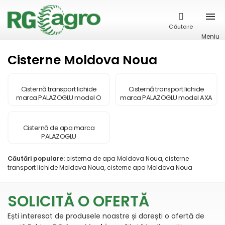
Căutare
Meniu
Cisterne Moldova Noua
Cisternă transport lichide
Cisternă transport lichide
marca PALAZOGLU model O
marca PALAZOGLU model AXA
SINGURA AXA
TANDEM
Cisternă de apa marca
PALAZOGLU
Căutări populare:
cisterna de apa Moldova Noua, cisterne
transport lichide Moldova Noua, cisterne apa Moldova Noua
SOLICITĂ O OFERTĂ
Ești interesat de produsele noastre și dorești o ofertă de