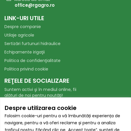
office@rgagro.ro
LINK-URI UTILE
Despre companie
Utilaje agricole
Sertizări furtunuri hidraulice
Echipamente irigaţii
Politica de confidenţialitate
Politica privind cookie
REŢELE DE SOCIALIZARE
Suntem activi şi în mediul online, fii
alături de noi pentru noutăţi!
Facebook
WhatsApp
Despre utilizarea cookie
Folosim cookie-uri pentru a vă îmbunătăți experiența de
AUTORITATEA NAȚIONALĂ PENTRU
navigare, pentru a vă oferi reclame și pentru a analiza
PROTECȚIA CONSUMATORILOR
traficul nostru. Făcând clic pe „Accept toate”, sunteți de