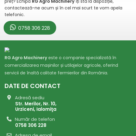
preț? Echipa
RG Agro Machinery
îți stă la dispoziție,
contactează-ne acum și în cel mai scurt te vom apela
telefonic.
0758 306 228
RG Agro Machinery
este o companie specializată în
comercializarea mașinilor și utilajelor agricole, oferind
servicii de înaltă calitate fermierilor din România.
DATE DE CONTACT
Adresă sediu
Str. Merilor, Nr. 10,
Urziceni, Ialomiţa
Număr de telefon
0758 306 228
Adresa de email