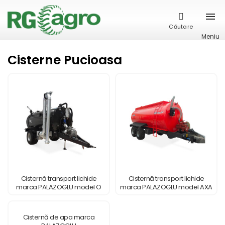
Căutare
Meniu
Cisterne Pucioasa
Cisternă transport lichide
Cisternă transport lichide
marca PALAZOGLU model O
marca PALAZOGLU model AXA
SINGURA AXA
TANDEM
Cisternă de apa marca