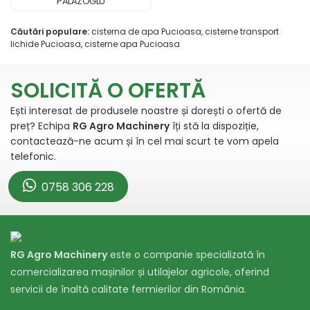
PALAZOGLU
Căutări populare:
cisterna de apa Pucioasa, cisterne transport
lichide Pucioasa, cisterne apa Pucioasa
SOLICITĂ O OFERTĂ
Ești interesat de produsele noastre și dorești o ofertă de
preț? Echipa
RG Agro Machinery
îți stă la dispoziție,
contactează-ne acum și în cel mai scurt te vom apela
telefonic.
0758 306 228
RG Agro Machinery
este o companie specializată în
comercializarea mașinilor și utilajelor agricole, oferind
servicii de înaltă calitate fermierilor din România.