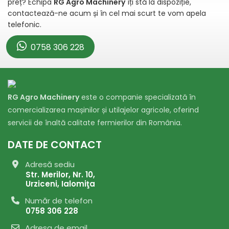
preț? Echipa
RG Agro Machinery
îți stă la dispoziție,
contactează-ne acum și în cel mai scurt te vom apela
telefonic.
0758 306 228
RG Agro Machinery
este o companie specializată în
comercializarea mașinilor și utilajelor agricole, oferind
servicii de înaltă calitate fermierilor din România.
DATE DE CONTACT
Adresă sediu
Str. Merilor, Nr. 10,
Urziceni, Ialomiţa
Număr de telefon
0758 306 228
Adresa de email