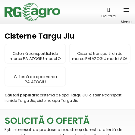
Căutare
Meniu
Cisterne Targu Jiu
Cisternă transport lichide
Cisternă transport lichide
marca PALAZOGLU model O
marca PALAZOGLU model AXA
SINGURA AXA
TANDEM
Cisternă de apa marca
PALAZOGLU
Căutări populare:
cisterna de apa Targu Jiu, cisterne transport
lichide Targu Jiu, cisterne apa Targu Jiu
SOLICITĂ O OFERTĂ
Ești interesat de produsele noastre și dorești o ofertă de