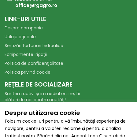
office@rgagro.ro
LINK-URI UTILE
Despre companie
Utilaje agricole
Sertizări furtunuri hidraulice
Echipamente irigaţii
Politica de confidenţialitate
Politica privind cookie
REŢELE DE SOCIALIZARE
Suntem activi şi în mediul online, fii
alături de noi pentru noutăţi!
Facebook
WhatsApp
Despre utilizarea cookie
Folosim cookie-uri pentru a vă îmbunătăți experiența de
AUTORITATEA NAȚIONALĂ PENTRU
navigare, pentru a vă oferi reclame și pentru a analiza
PROTECȚIA CONSUMATORILOR
traficul nostru. Făcând clic pe „Accept toate”, sunteți de