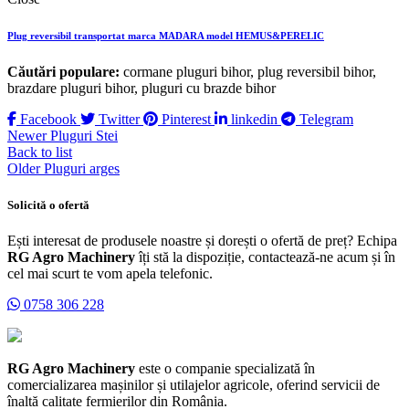
Plug reversibil transportat marca MADARA model HEMUS&PERELIC
Căutări populare:
cormane pluguri bihor, plug reversibil bihor,
brazdare pluguri bihor, pluguri cu brazde bihor
Facebook
Twitter
Pinterest
linkedin
Telegram
Newer
Pluguri Stei
Back to list
Older
Pluguri arges
Solicită o ofertă
Ești interesat de produsele noastre și dorești o ofertă de preț? Echipa
RG Agro Machinery
îți stă la dispoziție, contactează-ne acum și în
cel mai scurt te vom apela telefonic.
0758 306 228
RG Agro Machinery
este o companie specializată în
comercializarea mașinilor și utilajelor agricole, oferind servicii de
înaltă calitate fermierilor din România.