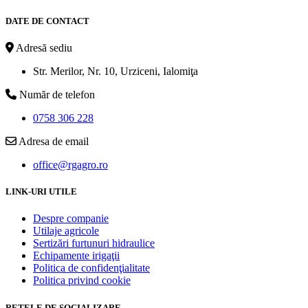
DATE DE CONTACT
Adresă sediu
Str. Merilor, Nr. 10, Urziceni, Ialomiţa
Număr de telefon
0758 306 228
Adresa de email
office@rgagro.ro
LINK-URI UTILE
Despre companie
Utilaje agricole
Sertizări furtunuri hidraulice
Echipamente irigaţii
Politica de confidenţialitate
Politica privind cookie
REŢELE DE SOCIALIZARE