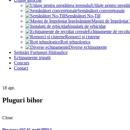
Utilaje agricole
Utilaje pentru pregăti
Semănători convenționale
Semănători No-Till
Mașini de împrăștiat
Instalaţii de erbicidat
Echipamente de recolta
Remorci şi cisterne
Roți tehnologice
Diverse echipamente
Sertizări Furtunuri Hidraulice
Echipamente irigaţii
Concurs
Contact
18
apr.
Pluguri bihor
Close
Plug marca OVLAC model MINI-S