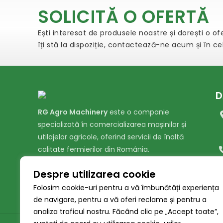
SOLICITĂ O OFERTĂ
Ești interesat de produsele noastre și dorești o o
îți stă la dispoziție, contactează-ne acum și în c
D
RG Agro Machinery
este o companie
specializată în comercializarea mașinilor și
utilajelor agricole, oferind servicii de înaltă
calitate fermierilor din România.
Despre utilizarea cookie
Folosim cookie-uri pentru a vă îmbunătăți experiența
de navigare, pentru a vă oferi reclame și pentru a
analiza traficul nostru. Făcând clic pe „Accept toate”,