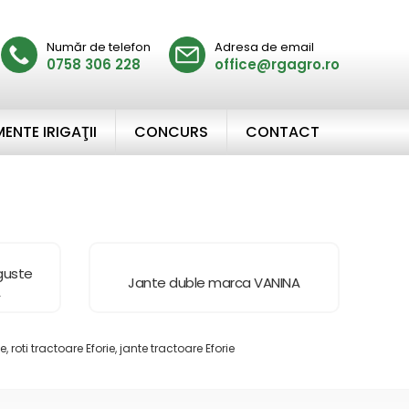
Număr de telefon
Adresa de email
0758 306 228
office@rgagro.ro
ENTE IRIGAŢII
CONCURS
CONTACT
nguste
Jante duble marca VANINA
A
e, roti tractoare Eforie, jante tractoare Eforie