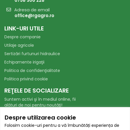
0758 306 228
Adresa de email
office@rgagro.ro
LINK-URI UTILE
Despre companie
Utilaje agricole
Sertizări furtunuri hidraulice
Echipamente irigaţii
Politica de confidenţialitate
Politica privind cookie
REŢELE DE SOCIALIZARE
Suntem activi şi în mediul online, fii
alături de noi pentru noutăţi!
Facebook
WhatsApp
Despre utilizarea cookie
Folosim cookie-uri pentru a vă îmbunătăți experiența de
AUTORITATEA NAȚIONALĂ PENTRU