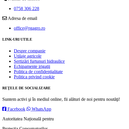
0758 306 228
Adresa de email
office@rgagro.ro
LINK-URI UTILE
Despre companie
Utilaje agricole
Sertizări furtunuri hidraulice
Echipamente irigaţii
Politica de confidenţialitate
Politica privind cookie
REŢELE DE SOCIALIZARE
Suntem activi şi în mediul online, fii alături de noi pentru noutăţi!
Facebook
WhatsApp
Autoritatea Națională pentru
Protecția Consumatorilor