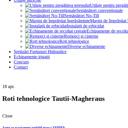
Utilaje agricole
Utilaje pentru pregăti
Semănători convenționale
Semănători No-Till
Mașini de împrăștiat
Instalaţii de erbicidat
Echipamente de recolta
Remorci şi cisterne
Roți tehnologice
Diverse echipamente
Sertizări Furtunuri Hidraulice
Echipamente irigaţii
Concurs
Contact
18
apr.
Roti tehnologice Tautii-Magheraus
Close
Jante cu ecartament reglabil marca VANINA