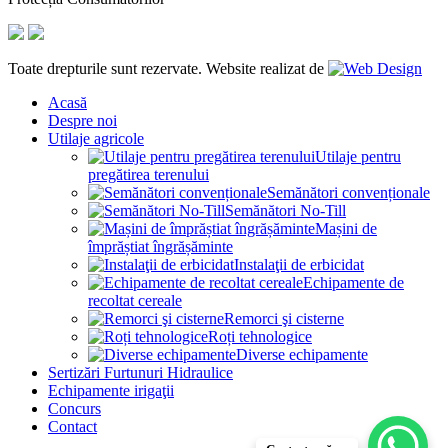
Toate drepturile sunt rezervate. Website realizat de
Acasă
Despre noi
Utilaje agricole
Utilaje pentru
pregătirea terenului
Semănători convenționale
Semănători No-Till
Mașini de
împrăștiat îngrășăminte
Instalaţii de erbicidat
Echipamente de
recoltat cereale
Remorci şi cisterne
Roți tehnologice
Diverse echipamente
Sertizări Furtunuri Hidraulice
Echipamente irigaţii
Concurs
Contact