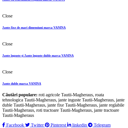
Close
Jante fixe de mari dimensiuni marca VANINA
Close
Jante înguste și Jante înguste duble marca VANINA
Close
Jante duble marca VANINA
Căutări populare:
roti agricole Tautii-Magheraus, roata
tehnologica Tautii-Magheraus, jante inguste Tautii-Magheraus, jante
duble Tautii-Magheraus, jante fixe Tautii-Magheraus, jante reglabile
Tautii-Magheraus, roti tractoare Tautii-Magheraus, jante tractoare
Tautii-Magheraus
Facebook
Twitter
Pinterest
linkedin
Telegram