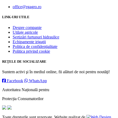
office@rgagro.ro
LINK-URI UTILE
Despre companie
Utilaje agricole
Sertizări furtunuri hidraulice
Echipamente irigaţii
Politica de confidenţialitate
Politica privind cookie
REŢELE DE SOCIALIZARE
Suntem activi şi în mediul online, fii alături de noi pentru noutăţi!
Facebook
WhatsApp
Autoritatea Națională pentru
Protecția Consumatorilor
Toate drepturile sunt rezervate. Website realizat de