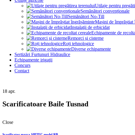
Utilaje agricole
Utilaje pentru pregăti
Semănători convenționale
Semănători No-Till
Mașini de împrăștiat
Instalaţii de erbicidat
Echipamente de recolta
Remorci şi cisterne
Roți tehnologice
Diverse echipamente
Sertizări Furtunuri Hidraulice
Echipamente irigaţii
Concurs
Contact
18
apr.
Scarificatoare Baile Tusnad
Close
Scarificator marca SIPTEC model RB