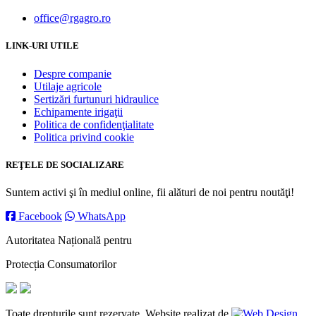
office@rgagro.ro
LINK-URI UTILE
Despre companie
Utilaje agricole
Sertizări furtunuri hidraulice
Echipamente irigaţii
Politica de confidenţialitate
Politica privind cookie
REŢELE DE SOCIALIZARE
Suntem activi şi în mediul online, fii alături de noi pentru noutăţi!
Facebook
WhatsApp
Autoritatea Națională pentru
Protecția Consumatorilor
Toate drepturile sunt rezervate. Website realizat de