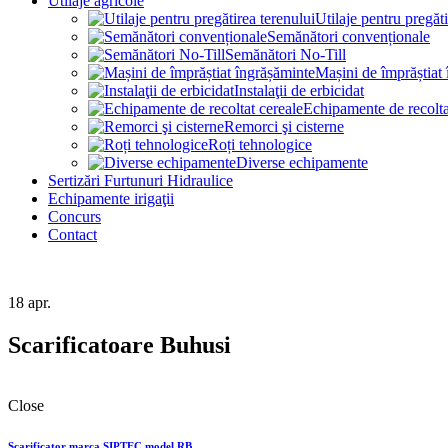
Utilaje agricole
Utilaje pentru pregăti
Semănători convenționale
Semănători No-Till
Mașini de împrăștiat
Instalaţii de erbicidat
Echipamente de recolta
Remorci şi cisterne
Roți tehnologice
Diverse echipamente
Sertizări Furtunuri Hidraulice
Echipamente irigaţii
Concurs
Contact
18
apr.
Scarificatoare Buhusi
Close
Scarificator marca SIPTEC model RB