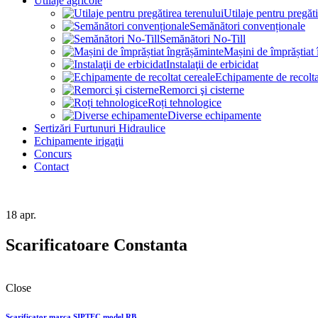
Utilaje agricole
Utilaje pentru pregăti
Semănători convenționale
Semănători No-Till
Mașini de împrăștiat
Instalaţii de erbicidat
Echipamente de recolta
Remorci şi cisterne
Roți tehnologice
Diverse echipamente
Sertizări Furtunuri Hidraulice
Echipamente irigaţii
Concurs
Contact
18
apr.
Scarificatoare Constanta
Close
Scarificator marca SIPTEC model RB