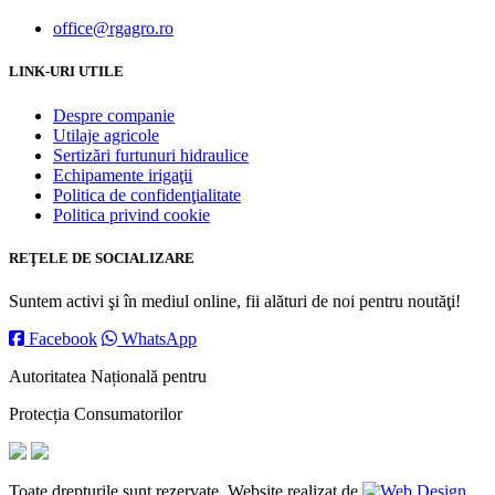
office@rgagro.ro
LINK-URI UTILE
Despre companie
Utilaje agricole
Sertizări furtunuri hidraulice
Echipamente irigaţii
Politica de confidenţialitate
Politica privind cookie
REŢELE DE SOCIALIZARE
Suntem activi şi în mediul online, fii alături de noi pentru noutăţi!
Facebook
WhatsApp
Autoritatea Națională pentru
Protecția Consumatorilor
Toate drepturile sunt rezervate. Website realizat de