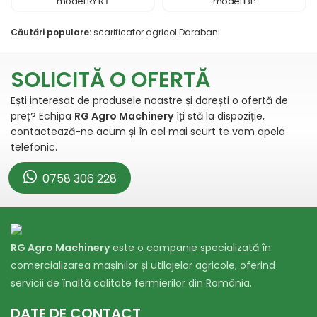
model RY RТ
model IBP
Căutări populare:
scarificator agricol Darabani
SOLICITĂ O OFERTĂ
Ești interesat de produsele noastre și dorești o ofertă de
preț? Echipa
RG Agro Machinery
îți stă la dispoziție,
contactează-ne acum și în cel mai scurt te vom apela
telefonic.
0758 306 228
RG Agro Machinery
este o companie specializată în
comercializarea mașinilor și utilajelor agricole, oferind
servicii de înaltă calitate fermierilor din România.
DATE DE CONTACT