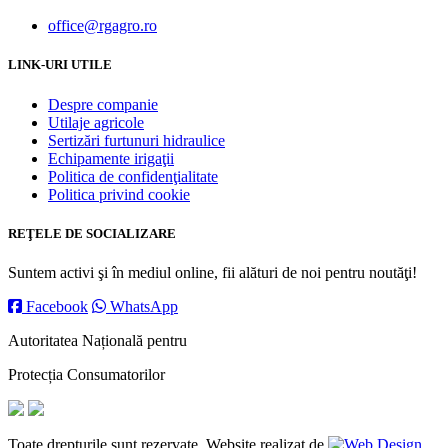
office@rgagro.ro
LINK-URI UTILE
Despre companie
Utilaje agricole
Sertizări furtunuri hidraulice
Echipamente irigaţii
Politica de confidenţialitate
Politica privind cookie
REŢELE DE SOCIALIZARE
Suntem activi şi în mediul online, fii alături de noi pentru noutăţi!
Facebook
WhatsApp
Autoritatea Națională pentru
Protecția Consumatorilor
Toate drepturile sunt rezervate. Website realizat de