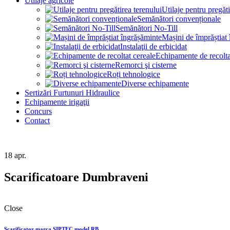
Utilaje agricole
Utilaje pentru pregăti
Semănători convenționale
Semănători No-Till
Mașini de împrăștiat
Instalaţii de erbicidat
Echipamente de recolta
Remorci şi cisterne
Roți tehnologice
Diverse echipamente
Sertizări Furtunuri Hidraulice
Echipamente irigaţii
Concurs
Contact
18
apr.
Scarificatoare Dumbraveni
Close
Scarificator marca SIPTEC model RB