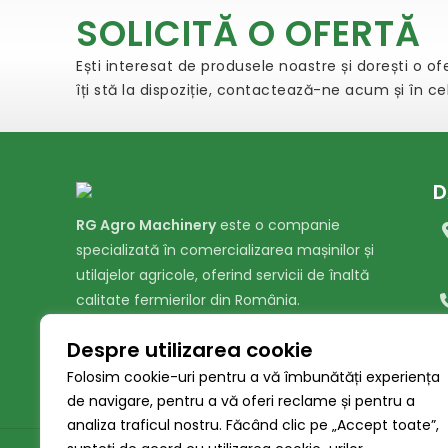
SOLICITĂ O OFERTĂ
Ești interesat de produsele noastre și dorești o o
îți stă la dispoziție, contactează-ne acum și în c
D
RG Agro Machinery
este o companie
specializată în comercializarea mașinilor și
utilajelor agricole, oferind servicii de înaltă
calitate fermierilor din România.
Despre utilizarea cookie
Folosim cookie-uri pentru a vă îmbunătăți experiența
de navigare, pentru a vă oferi reclame și pentru a
analiza traficul nostru. Făcând clic pe „Accept toate”,