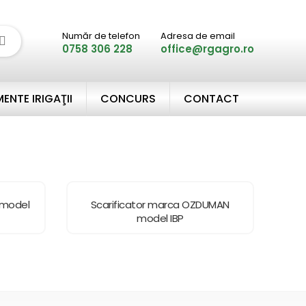
Număr de telefon
Adresa de email
0758 306 228
office@rgagro.ro
ENTE IRIGAŢII
CONCURS
CONTACT
 model
Scarificator marca OZDUMAN
model IBP