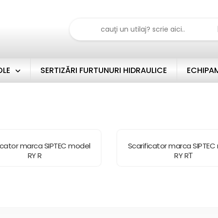
OLE
SERTIZĂRI FURTUNURI HIDRAULICE
ECHIPAM
ficator marca SIPTEC model
Scarificator marca SIPTEC
RY R
RY RТ