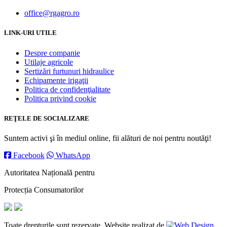
office@rgagro.ro
LINK-URI UTILE
Despre companie
Utilaje agricole
Sertizări furtunuri hidraulice
Echipamente irigaţii
Politica de confidenţialitate
Politica privind cookie
REŢELE DE SOCIALIZARE
Suntem activi şi în mediul online, fii alături de noi pentru noutăţi!
Facebook
WhatsApp
Autoritatea Națională pentru
Protecția Consumatorilor
Toate drepturile sunt rezervate. Website realizat de