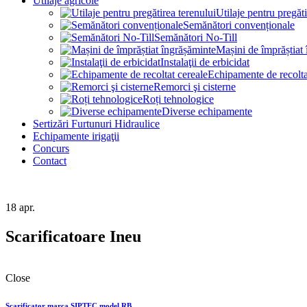
Utilaje agricole
Utilaje pentru pregăti
Semănători convenționale
Semănători No-Till
Mașini de împrăștiat
Instalaţii de erbicidat
Echipamente de recolta
Remorci şi cisterne
Roți tehnologice
Diverse echipamente
Sertizări Furtunuri Hidraulice
Echipamente irigaţii
Concurs
Contact
18
apr.
Scarificatoare Ineu
Close
Scarificator marca SIPTEC model RB