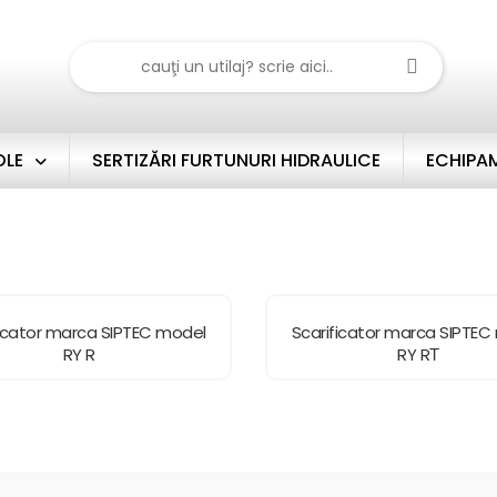
OLE
SERTIZĂRI FURTUNURI HIDRAULICE
ECHIPAM
ficator marca SIPTEC model
Scarificator marca SIPTEC
RY R
RY RТ