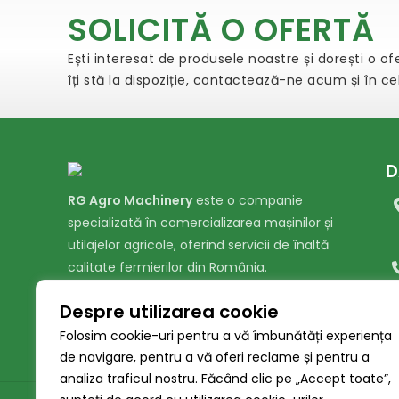
SOLICITĂ O OFERTĂ
Ești interesat de produsele noastre și dorești o o
îți stă la dispoziție, contactează-ne acum și în c
D
RG Agro Machinery
este o companie
specializată în comercializarea mașinilor și
utilajelor agricole, oferind servicii de înaltă
calitate fermierilor din România.
Despre utilizarea cookie
Folosim cookie-uri pentru a vă îmbunătăți experiența
de navigare, pentru a vă oferi reclame și pentru a
analiza traficul nostru. Făcând clic pe „Accept toate”,