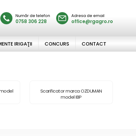
Număr de telefon
Adresa de email
0758 306 228
office@rgagro.ro
ENTE IRIGAŢII
CONCURS
CONTACT
 model
Scarificator marca OZDUMAN
model IBP