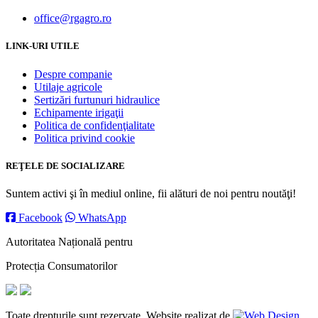
office@rgagro.ro
LINK-URI UTILE
Despre companie
Utilaje agricole
Sertizări furtunuri hidraulice
Echipamente irigaţii
Politica de confidenţialitate
Politica privind cookie
REŢELE DE SOCIALIZARE
Suntem activi şi în mediul online, fii alături de noi pentru noutăţi!
Facebook
WhatsApp
Autoritatea Națională pentru
Protecția Consumatorilor
Toate drepturile sunt rezervate. Website realizat de