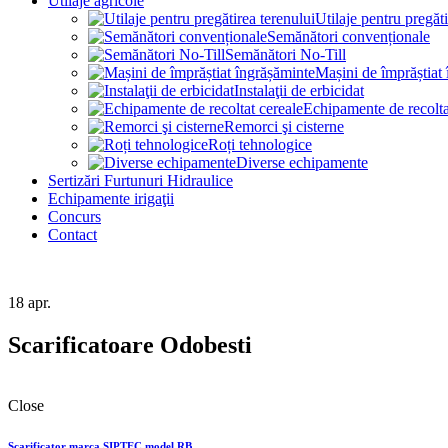
Utilaje agricole
Utilaje pentru pregăti
Semănători convenționale
Semănători No-Till
Mașini de împrăștiat
Instalaţii de erbicidat
Echipamente de recolta
Remorci şi cisterne
Roți tehnologice
Diverse echipamente
Sertizări Furtunuri Hidraulice
Echipamente irigaţii
Concurs
Contact
18
apr.
Scarificatoare Odobesti
Close
Scarificator marca SIPTEC model RB