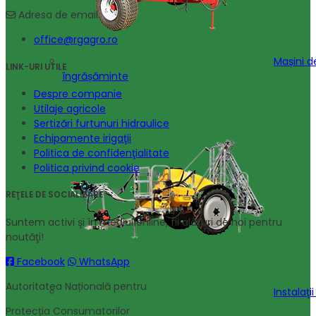
Adresa de email
office@rgagro.ro
Mașini d
LINK-URI UTILE
îngrășăminte
Despre companie
Utilaje agricole
Sertizări furtunuri hidraulice
Echipamente irigaţii
Politica de confidenţialitate
Politica privind cookie
REŢELE DE SOCIALIZARE
Suntem activi şi în mediul online, fii alături de noi pentru
noutăţi!
Facebook
WhatsApp
Autoritatea Națională pentru
Instalaţi
Protecția Consumatorilor