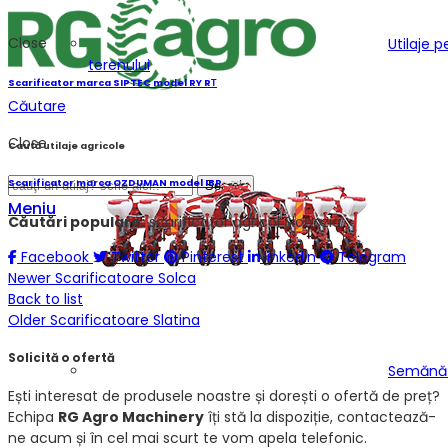
Close
Utilaje 
terenului
Scarificator marca SIPTEC model RY RТ
Căutare
Close
Caută utilaje agricole
Scarificator marca OZDUMAN model IBP
Search
Meniu
Căutări populare:
scarificator agricol Slobozia
Facebook
Twitter
Pinterest
linkedin
Telegram
Newer
Scarificatoare Solca
Back to list
Older
Scarificatoare Slatina
Solicită o ofertă
Semănăt
Ești interesat de produsele noastre și dorești o ofertă de preț?
Echipa
RG Agro Machinery
îți stă la dispoziție, contactează-
ne acum și în cel mai scurt te vom apela telefonic.