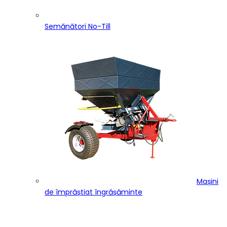
Semănători No-Till
Mașini
de împrăștiat îngrășăminte