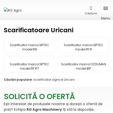
Căutare
Meniu
Scarificatoare Uricani
Scarificator marca SIPTEC
Scarificator marca SIPTEC
model RB
model RY R
Scarificator marca SIPTEC
Scarificator marca OZDUMAN
model RY RТ
model IBP
Căutări populare:
scarificator agricol Uricani
SOLICITĂ O OFERTĂ
Ești interesat de produsele noastre și dorești o ofertă de
preț? Echipa
RG Agro Machinery
îți stă la dispoziție,