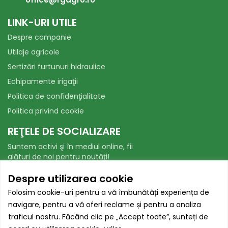
LINK-URI UTILE
Despre companie
Utilaje agricole
Sertizări furtunuri hidraulice
Echipamente irigaţii
Politica de confidenţialitate
Politica privind cookie
REŢELE DE SOCIALIZARE
Suntem activi şi în mediul online, fii
alături de noi pentru noutăţi!
Facebook
WhatsApp
Despre utilizarea cookie
Folosim cookie-uri pentru a vă îmbunătăți experiența de
AUTORITATEA NAȚIONALĂ PENTRU
navigare, pentru a vă oferi reclame și pentru a analiza
PROTECȚIA CONSUMATORILOR
traficul nostru. Făcând clic pe „Accept toate”, sunteți de