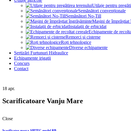
Utilaje agricole
Utilaje pentru pregăti
Semănători convenționale
Semănători No-Till
Mașini de împrăștiat
Instalaţii de erbicidat
Echipamente de recolta
Remorci şi cisterne
Roți tehnologice
Diverse echipamente
Sertizări Furtunuri Hidraulice
Echipamente irigaţii
Concurs
Contact
18
apr.
Scarificatoare Vanju Mare
Close
Scarificator marca SIPTEC model RB