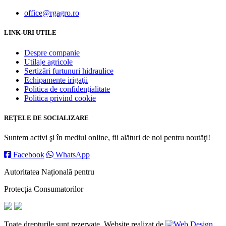
office@rgagro.ro
LINK-URI UTILE
Despre companie
Utilaje agricole
Sertizări furtunuri hidraulice
Echipamente irigaţii
Politica de confidenţialitate
Politica privind cookie
REŢELE DE SOCIALIZARE
Suntem activi şi în mediul online, fii alături de noi pentru noutăţi!
Facebook
WhatsApp
Autoritatea Națională pentru
Protecția Consumatorilor
Toate drepturile sunt rezervate. Website realizat de