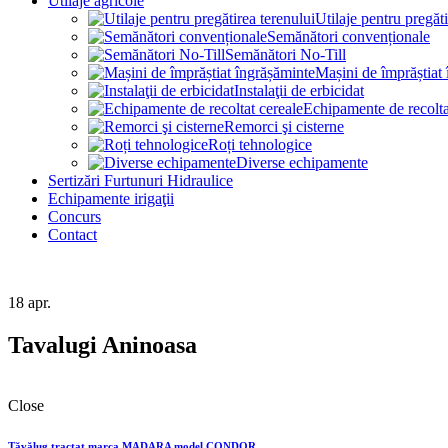
Utilaje agricole
Utilaje pentru pregăti
Semănători convenționale
Semănători No-Till
Mașini de împrăștiat
Instalaţii de erbicidat
Echipamente de recolta
Remorci şi cisterne
Roți tehnologice
Diverse echipamente
Sertizări Furtunuri Hidraulice
Echipamente irigaţii
Concurs
Contact
18
apr.
Tavalugi Aninoasa
Close
Tăvălug tractat marca MADARA model CONDOR