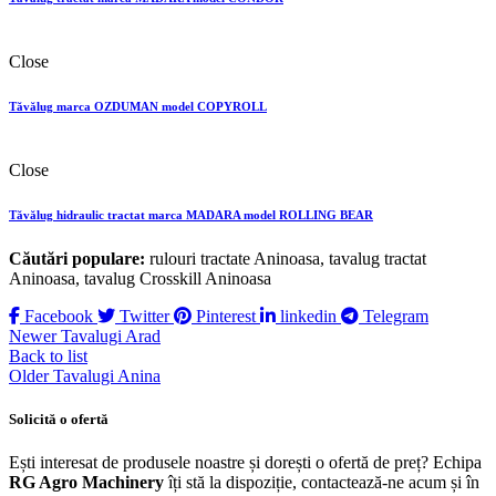
Close
Tăvălug marca OZDUMAN model COPYROLL
Close
Tăvălug hidraulic tractat marca MADARA model ROLLING BEAR
Căutări populare:
rulouri tractate Aninoasa, tavalug tractat
Aninoasa, tavalug Crosskill Aninoasa
Facebook
Twitter
Pinterest
linkedin
Telegram
Newer
Tavalugi Arad
Back to list
Older
Tavalugi Anina
Solicită o ofertă
Ești interesat de produsele noastre și dorești o ofertă de preț? Echipa
RG Agro Machinery
îți stă la dispoziție, contactează-ne acum și în