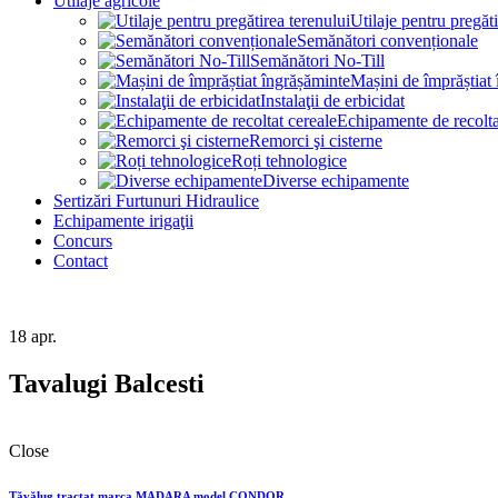
Utilaje agricole
Utilaje pentru pregăti
Semănători convenționale
Semănători No-Till
Mașini de împrăștiat
Instalaţii de erbicidat
Echipamente de recolta
Remorci şi cisterne
Roți tehnologice
Diverse echipamente
Sertizări Furtunuri Hidraulice
Echipamente irigaţii
Concurs
Contact
18
apr.
Tavalugi Balcesti
Close
Tăvălug tractat marca MADARA model CONDOR