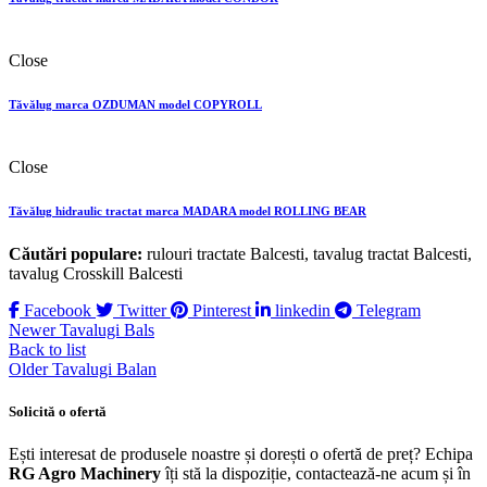
Close
Tăvălug marca OZDUMAN model COPYROLL
Close
Tăvălug hidraulic tractat marca MADARA model ROLLING BEAR
Căutări populare:
rulouri tractate Balcesti, tavalug tractat Balcesti,
tavalug Crosskill Balcesti
Facebook
Twitter
Pinterest
linkedin
Telegram
Newer
Tavalugi Bals
Back to list
Older
Tavalugi Balan
Solicită o ofertă
Ești interesat de produsele noastre și dorești o ofertă de preț? Echipa
RG Agro Machinery
îți stă la dispoziție, contactează-ne acum și în