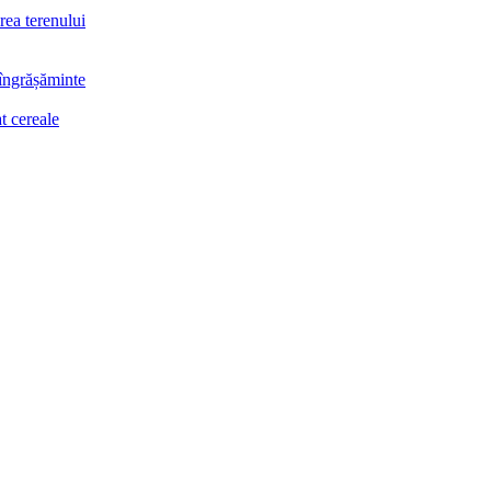
rea terenului
 îngrășăminte
t cereale