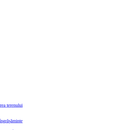
rea terenului
 îngrășăminte