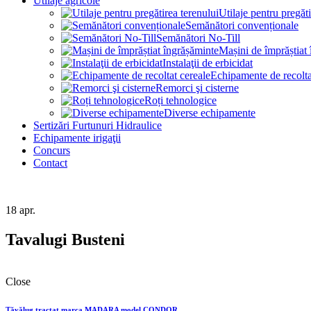
Utilaje agricole
Utilaje pentru pregăti
Semănători convenționale
Semănători No-Till
Mașini de împrăștiat
Instalaţii de erbicidat
Echipamente de recolta
Remorci şi cisterne
Roți tehnologice
Diverse echipamente
Sertizări Furtunuri Hidraulice
Echipamente irigaţii
Concurs
Contact
18
apr.
Tavalugi Busteni
Close
Tăvălug tractat marca MADARA model CONDOR