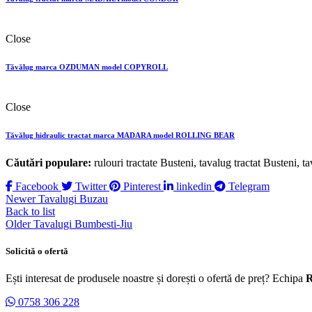
Close
Tăvălug marca OZDUMAN model COPYROLL
Close
Tăvălug hidraulic tractat marca MADARA model ROLLING BEAR
Căutări populare:
rulouri tractate Busteni, tavalug tractat Busteni, t
Facebook
Twitter
Pinterest
linkedin
Telegram
Newer
Tavalugi Buzau
Back to list
Older
Tavalugi Bumbesti-Jiu
Solicită o ofertă
Ești interesat de produsele noastre și dorești o ofertă de preț? Echipa
R
0758 306 228