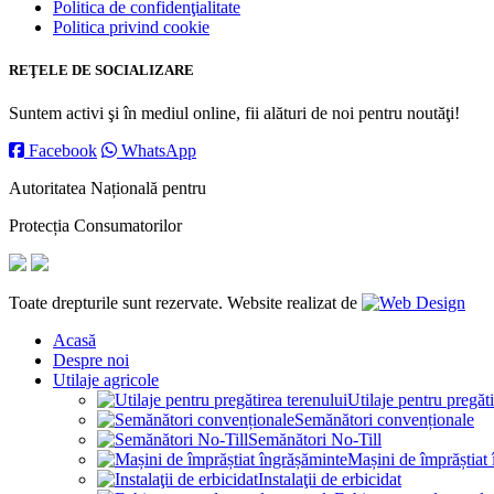
Politica de confidenţialitate
Politica privind cookie
REŢELE DE SOCIALIZARE
Suntem activi şi în mediul online, fii alături de noi pentru noutăţi!
Facebook
WhatsApp
Autoritatea Națională pentru
Protecția Consumatorilor
Toate drepturile sunt rezervate. Website realizat de
Acasă
Despre noi
Utilaje agricole
Utilaje pentru pregăti
Semănători convenționale
Semănători No-Till
Mașini de împrăștiat
Instalaţii de erbicidat