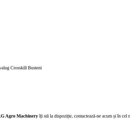
avalug Crosskill Busteni
G Agro Machinery
îți stă la dispoziție, contactează-ne acum și în cel 