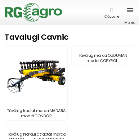
Căutare
Meniu
Tavalugi Cavnic
Tăvălug marca OZDUMAN
model COPYROLL
Tăvălug tractat marca MADARA
model CONDOR
Tăvălug hidraulic tractat marca