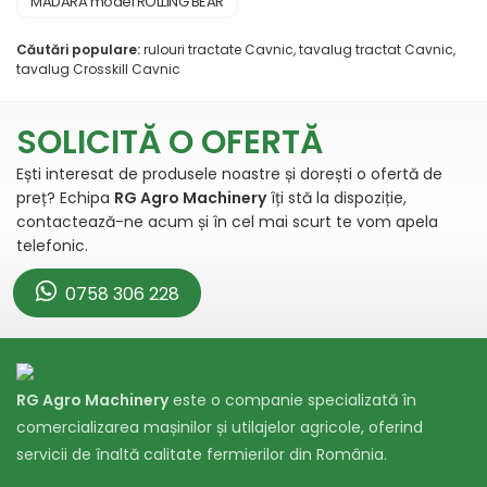
MADARA model ROLLING BEAR
Căutări populare:
rulouri tractate Cavnic, tavalug tractat Cavnic,
tavalug Crosskill Cavnic
SOLICITĂ O OFERTĂ
Ești interesat de produsele noastre și dorești o ofertă de
preț? Echipa
RG Agro Machinery
îți stă la dispoziție,
contactează-ne acum și în cel mai scurt te vom apela
telefonic.
0758 306 228
RG Agro Machinery
este o companie specializată în
comercializarea mașinilor și utilajelor agricole, oferind
servicii de înaltă calitate fermierilor din România.